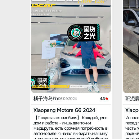
橘子海岛hh
班泥
06.09.2024
4.3
Xiaopeng Motors G6 2024
Xiaop
【Покупка автомобиля】 Каждый день
Исполь
дом и работа - лишь две точки
перед 
маршрута, есть срочная потребность в
часть г
автомобиле, я начал выбирать машину
первый
и, спустя год, остановил свой выбор на
многие