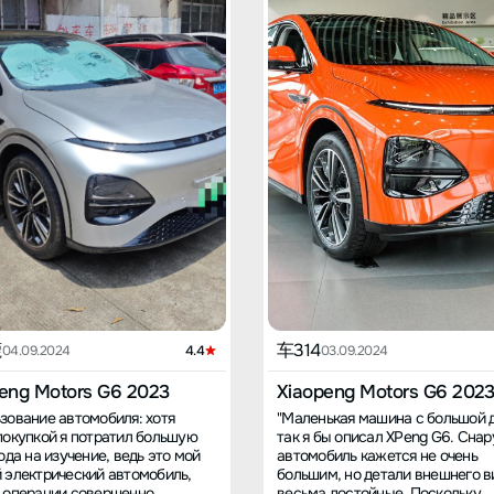
鹿
车314
04.09.2024
4.4
03.09.2024
eng Motors G6 2023
Xiaopeng Motors G6 202
зование автомобиля: хотя
"Маленькая машина с большой 
покупкой я потратил большую
так я бы описал XPeng G6. Сна
ода на изучение, ведь это мой
автомобиль кажется не очень
 электрический автомобиль,
большим, но детали внешнего в
 операции совершенно
весьма достойные. Поскольку