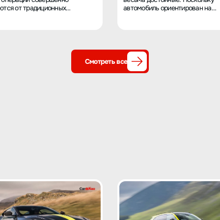
ются от традиционных
автомобиль ориентирован на
билей с ДВС. Умный салон и
молодежь, рожденную после 2
гательные системы вождения я
года, XPeng сделал его очень
 практически без инструкции,
изысканным. Плавные линии ку
ваться ими очень легко. Сейчас
округлые боковые очертания
ие идет гладко, по сравнению с
вызывают чувство комфорта, и
ущей Honda Spirior это
немного напоминают стиль "ат
Смотреть все
енно другой уровень продукта.
панка". Несмотря на то, что размеры
о можно управлять голосом, не
XPeng G6 не кажутся огромными
вручную, весь автомобиль
мощность и запас хода вполне
яется с помощью смартфона, и
впечатляют. Благодаря батарее
 же он гораздо тише. На
напряжением 800 В и ёмкостью
ти 100 км/ч слышно только
автомобиль может заряжаться 
о шума от шин, что
за 10 минут, увеличивая запас х
ительно для 20-дюймовых
300 км. Минимальный запас хо
На Honda Spirior на такой
также составляет 580 км, что 
ти шум был просто жуткий... В
уверенность для электромобиля
управляемость отличная, не
Внутри автомобиль также удивл
 уступает Spirior, подвеска
рулевое колесо с роликами и к
комфортная, хотя на неровностях
очень удобное в использовании.
о трясет. Думаю, можно ли
салоне почти нет физических кн
 запрос на замену
что придает ему немного "холо
заторов через сервисное
минималистичный вид,
ивание, чтобы это исправить,
соответствующий принципу "ме
оживем так. Весь черный
значит лучше". Честно говоря, 
ер легко поддерживать в
G6 — это очень стильный и