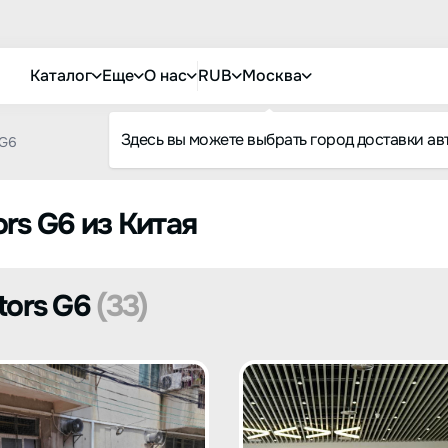
Каталог
Еще
О нас
RUB
Москва
Здесь вы можете выбрать город доставки ав
G6
rs G6 из Китая
tors G6
(33)