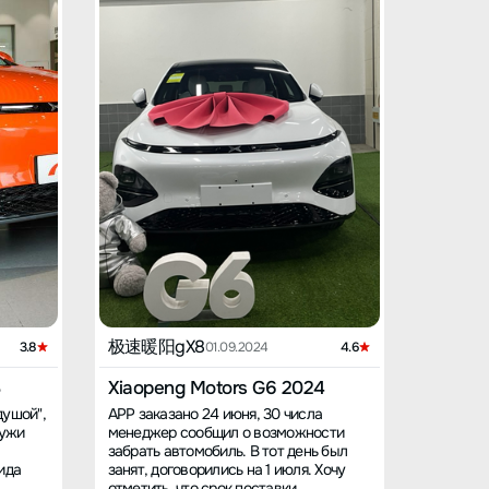
极速暖阳gX8
风舟问
3.8
01.09.2024
4.6
3
Xiaopeng Motors G6 2024
Xiaope
душой",
APP заказано 24 июня, 30 числа
Внешний
ружи
менеджер сообщил о возможности
первого 
забрать автомобиль. В тот день был
дельфин
ида
занят, договорились на 1 июля. Хочу
непривл
отметить, что срок поставки
привыка