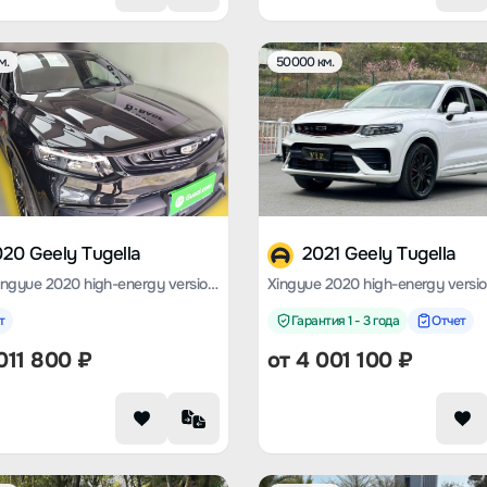
м.
50000 км.
20 Geely Tugella
2021 Geely Tugella
Geely Xingyue 2020 high-energy version 350T Star Yuer AWD
т
Гарантия 1 - 3 года
Отчет
011 800
₽
от
4 001 100
₽