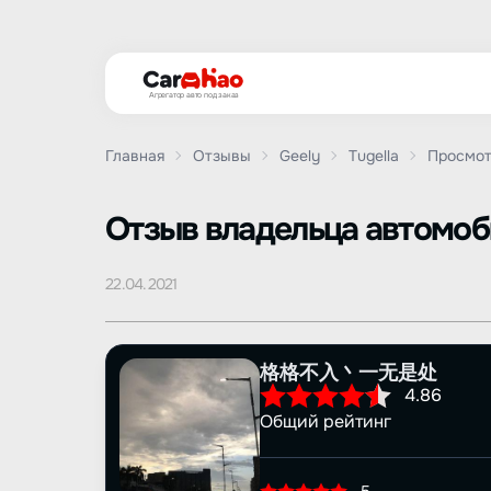
Агрегатор авто под заказ
Главная
Отзывы
Geely
Tugella
Просмот
Oтзыв владельца автомо
22.04.2021
格格不入丶一无是处
4.86
Общий рейтинг