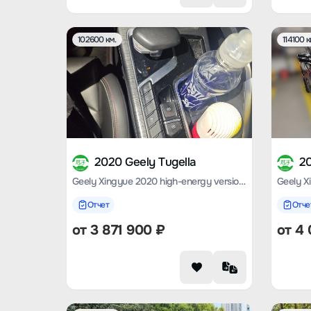
102600 км.
114100 к
2020 Geely Tugella
20
Geely Xingyue 2020 high-energy version 350T Star Yuer
Отчет
Отче
от
3 871 900
₽
от
4 