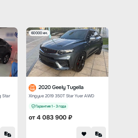
60000 км.
2020 Geely Tugella
CHE
168
 Star
Xingyue 2019 350T Star Yuer AWD
Гарантия 1 - 3 года
от
4 083 900
₽