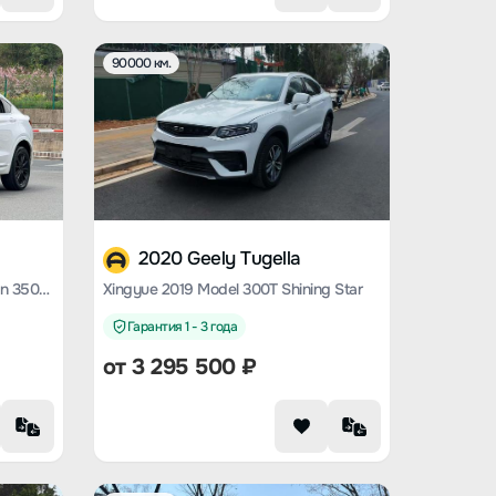
90000 км.
2020 Geely Tugella
Xingyue 2020 high-energy version 350T Shining Star
Xingyue 2019 Model 300T Shining Star
Гарантия 1 - 3 года
от
3 295 500
₽