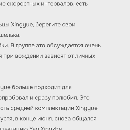
ие скоростных интервалов, есть
ьцы Xingyue, берегите свои
шелька.
ки. В группе это обсуждается очень
ия при вождении зависят от личных
oyue больше подходит для
опробовал и сразу полюбил. Это
мость средней комплектации Xingyue
устя, в конце июня, снова общался
плектацию Yao Xingzhe.