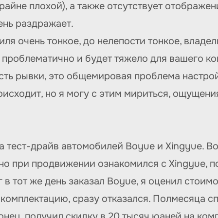
райне плохой), а также отсутствует отображен
ень раздражает.
ля очень тонкое, до нелепости тонкое, владел
а проблематично и будет тяжело для вашего ко
есть рывки, это общемировая проблема настрой
роисходит, но я могу с этим мириться, ощущен
на тест-драйв автомобилей Boyue и Xingyue. B
но при продвижении ознакомился с Xingyue, п
г в тот же день заказал Boyue, я оценил стои
 комплектацию, сразу отказался. Полмесяца сп
конец, получил скидку в 20 тысяч юаней на ком