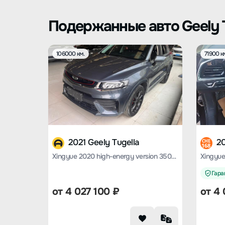
Подержанные авто Geely 
106000 км.
71900 к
2021 Geely Tugella
20
CHE
168
Xingyue 2020 high-energy version 350T Shining Star
Гаран
от
4 027 100
₽
от
4 