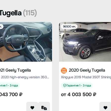
Tugella
(115)
м.
96500 км.
21 Geely Tugella
2020 Geely Tugella
CHE
168
Xingyue 2020 high-energy version 350T Shining Star
Xingyue 2019 Model 350T Shining
тия 1 - 3 года
Гарантия 1 - 3 года
043 700
₽
от
4 003 500
₽