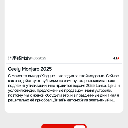
地平线Mzh
14.05.2025
4.1
Geely Monjaro 2025
С момента выхода Xingyue L я следил за этой моделью. Сейчас
как раз действуют субсидии на замену, старая машина тоже
подлежит утилизации, мне нравится версия 2025 Lanse. Цена и
условия скидки, предложенные продавцом, меня устроили,
поэтому мы с женой обсудили это, и в праздничные дни 1 мая я
решительно её приобрел. Дизайн автомобиля элегантный и
простой, мощность достаточная, конфигурация богатая, он
подходит для дальних поездок на семейном автомобиле по
шоссе, но для долгосрочных поездок по городу он не годится,
поскольку расход топлива немного высоковат. Система
управления автомобилем обычная, настоятельно рекомендую