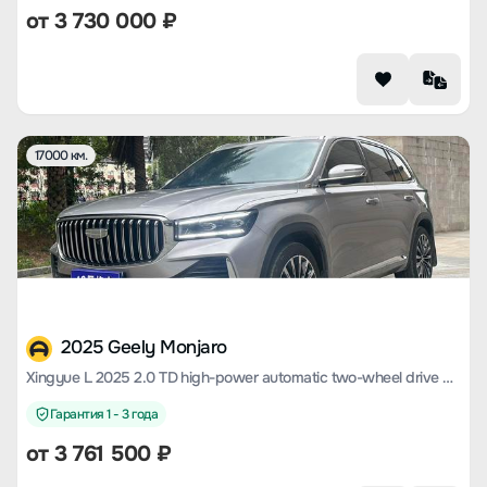
от
3 730 000
₽
17000 км.
2025 Geely Monjaro
Xingyue L 2025 2.0 TD high-power automatic two-wheel drive Dongfang Yao Today's version
Гарантия 1 - 3 года
от
3 761 500
₽