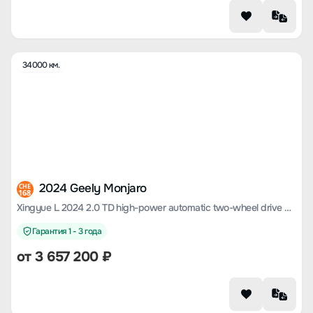
34000 км.
2024 Geely Monjaro
CHE
168
Xingyue L 2024 2.0 TD high-power automatic two-wheel drive cloud version
Гарантия 1 - 3 года
от
3 657 200
₽