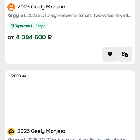
2023 Geely Monjaro
CHE
168
Xingyue L 2023 2.0TD high-power automatic two-wheel drive flagship model
Гарантия 1 - 3 года
от
4 094 600
₽
22000 км.
2025 Geely Monjaro
Xingyue L 2025 2.0 TD high-power automatic four-wheel drive Dongfang Yao Mochizuki Edition