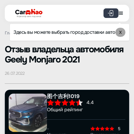
Агрегатор авто под заказ
Здесь вы можете выбрать город доставки авто
X
Главная
Отзывы
Geely
Monjaro
Просмотр отзыва
Oтзыв владельца автомобиля
Geely Monjaro 2021
26.07.2022
图个吉利1019
4.4
Общий рейтинг
-
5