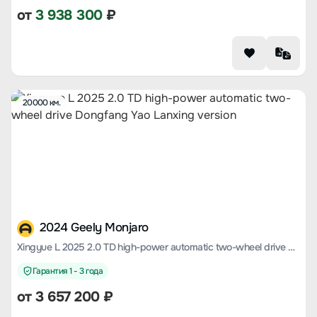
от
3 938 300
₽
20000 км.
2024 Geely Monjaro
Xingyue L 2025 2.0 TD high-power automatic two-wheel drive Dongfang Yao Lanxing version
Гарантия 1 - 3 года
от
3 657 200
₽