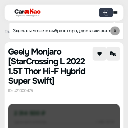
Агрегатор авто под заказ
Здесь вы можете выбрать город доставки авто
X
Главная
Список брендов
Geely
Monjaro
StarCrossin
Geely Monjaro
[StarCrossing L 2022
1.5T Thor Hi-F Hybrid
Super Swift]
ID: U21000475
2 314 500 ₽
Цена авто в Китае
1 416 317 ₽