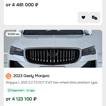
от
4 461 000
₽
10000 км.
2023 Geely Monjaro
CHE
168
Xingyue L 2021 2.0 TD DCT EVO two-wheel drive premium type
Гарантия 1 - 3 года
от
4 123 100
₽