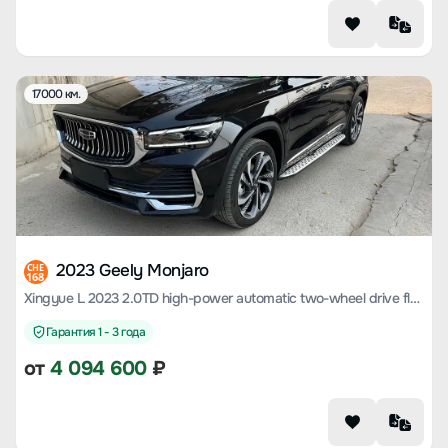
17000 км.
2023 Geely Monjaro
CHE
168
Xingyue L 2023 2.0TD high-power automatic two-wheel drive flagship model
Гарантия 1 - 3 года
от
4 094 600
₽