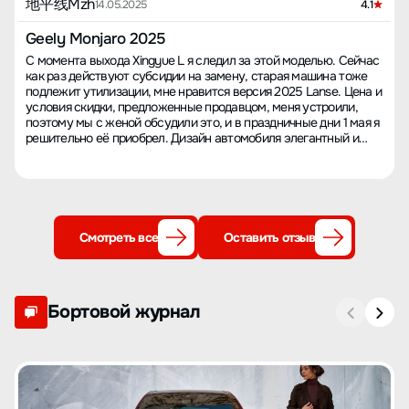
地平线Mzh
14.05.2025
4.1
Geely Monjaro 2025
С момента выхода Xingyue L я следил за этой моделью. Сейчас
как раз действуют субсидии на замену, старая машина тоже
подлежит утилизации, мне нравится версия 2025 Lanse. Цена и
условия скидки, предложенные продавцом, меня устроили,
поэтому мы с женой обсудили это, и в праздничные дни 1 мая я
решительно её приобрел. Дизайн автомобиля элегантный и
простой, мощность достаточная, конфигурация богатая, он
подходит для дальних поездок на семейном автомобиле по
шоссе, но для долгосрочных поездок по городу он не годится,
поскольку расход топлива немного высоковат. Система
управления автомобилем обычная, настоятельно рекомендую
Geely обновить систему Xingyue L до системы Meizu, ведь
Смотреть все
Оставить отзыв
Xingyue L - флагманский продукт Geely, а у более младшей
модели Boyue система управления лучше, интересно, о чем
думали дизайнеры Geely, очень уж своеобразно! При поездке
домой после покупки машины чувствую, что мощность
доступна сразу, обгоны даются легко, подвеска CCD очень
Бортовой журнал
комфортная, на легких ухабах отлично сглаживает тряску,
намного лучше, чем на прежней машине. Как только выехал из
салона, попал в сильную пробку, расход топлива превысил 14
литров на 100 км, что меня сильно удивило, позже снизился до
9 с чем-то, далее до 8 с чем-то, и, наконец, до 7 с небольшим, в
целом вполне приемлемо. За эти дни пробег был в основном