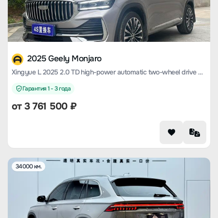
2025 Geely Monjaro
Xingyue L 2025 2.0 TD high-power automatic two-wheel drive Dongfang Yao Today's version
Гарантия 1 - 3 года
от
3 761 500
₽
34000 км.