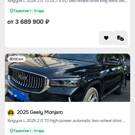
Xingyue L 2024 2.0 TD DCT EVO two-wheel drive long wind version
Гарантия 1 - 3 года
от
3 689 900
₽
8000 км.
2025 Geely Monjaro
Xingyue L 2025 2.0 TD high-power automatic two-wheel drive Dongfang Yao Lanxing version
Гарантия 1 - 3 года