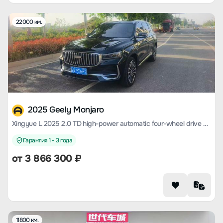
22000 км.
2025 Geely Monjaro
Xingyue L 2025 2.0 TD high-power automatic four-wheel drive Dongfang Yao Mochizuki Edition
Гарантия 1 - 3 года
от
3 866 300
₽
11800 км.