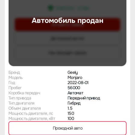
Гарантия 1 - 3 года
Автомобиль продан
Оставить заявку
Детальный расчет
Как проходит сделка
Бренд
Geely
Модель
Monjaro
Год
2022-08-01
Пробег
56000
Коробка передач
Автомат
Тип привода
Передний привод
Тип двигателя
Гибрид
Объем двигателя
1.5
Мощность двигателя, лс
150
Мощность двигателя, кВт
100
Проходной авто