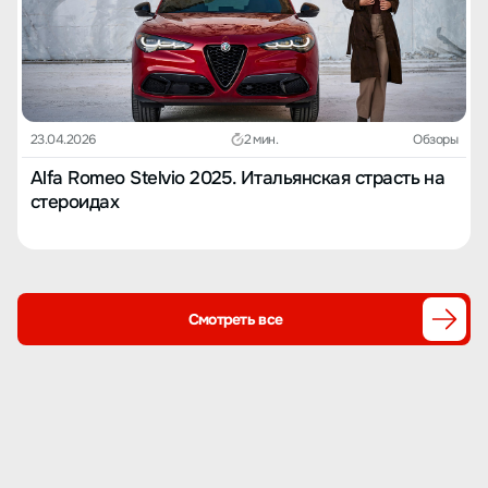
на уровне 7 с небольшим. Также считаю, что Geely следует
выпустить подробное руководство о системе управления
автомобилем и её функциях, чтобы владельцы не изобретали
велосипед в приложениях типа Douyin и Dongchedi, не зная,
правду ли говорят неофициальные источники. В целом доволен,
остальное скажу позже, после некоторого времени
использования.
23.04.2026
2 мин.
Обзоры
Alfa Romeo Stelvio 2025. Итальянская страсть на
стероидах
Смотреть все