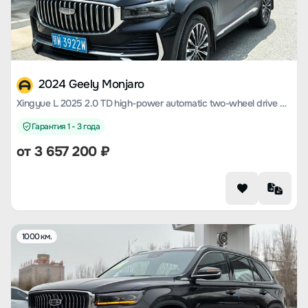
2024 Geely Monjaro
Xingyue L 2025 2.0 TD high-power automatic two-wheel drive Dongfang Yao Lanxing version
Гарантия 1 - 3 года
от
3 657 200
₽
1000 км.