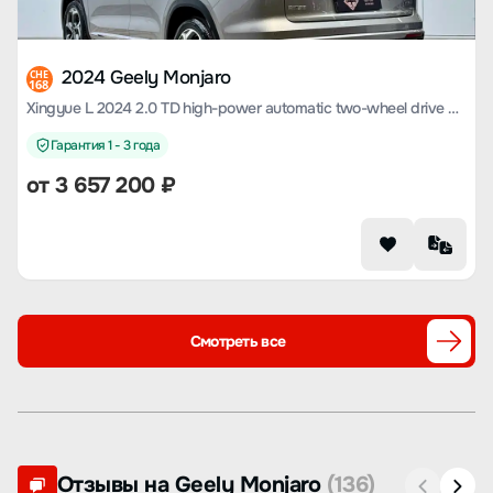
2024 Geely Monjaro
CHE
168
Xingyue L 2024 2.0 TD high-power automatic two-wheel drive cloud version
Гарантия 1 - 3 года
от
3 657 200
₽
Смотреть все
Отзывы на Geely Monjaro
(136)