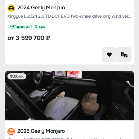
2024 Geely Monjaro
Xingyue L 2024 2.0 TD DCT EVO two-wheel drive long wind version
Гарантия 1 - 3 года
от
3 599 700
₽
11500 км.
2025 Geely Monjaro
CHE
168