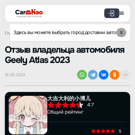
Агрегатор авто под заказ
Здесь вы можете выбрать город доставки авто
X
Главная
Отзывы
Geely
Atlas
Просмотр отзыва
Oтзыв владельца автомобиля
Geely Atlas 2023
16.05.2024
大吉大利的小博儿
4.7
Общий рейтинг
-
5