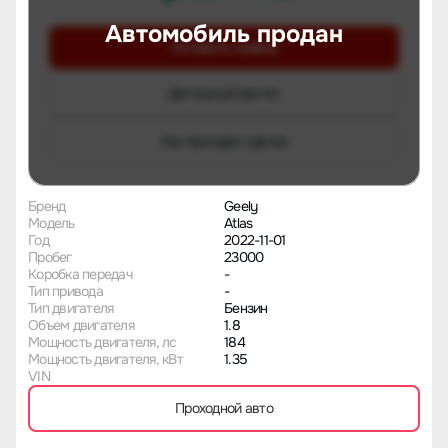
Автомобиль продан
Оставить заявку
Детальный расчет
Как проходит сделка
Бренд
Geely
Модель
Atlas
Год
2022-11-01
Пробег
23000
Коробка передач
-
Тип привода
-
Тип двигателя
Бензин
Объем двигателя
1.8
Мощность двигателя, лс
184
Мощность двигателя, кВт
1.35
VIN
Проходной авто