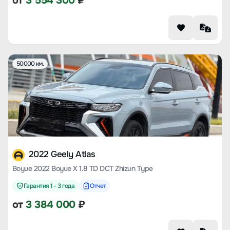
от
3 554 300
₽
50000 км.
2022 Geely Atlas
Boyue 2022 Boyue X 1.8 TD DCT Zhizun Type
Гарантия 1 - 3 года
Отчет
от
3 384 000
₽