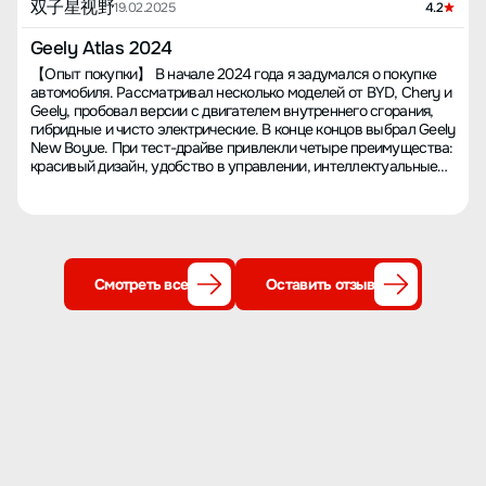
双子星视野
19.02.2025
4.2
Geely Atlas 2024
【Опыт покупки】 В начале 2024 года я задумался о покупке
автомобиля. Рассматривал несколько моделей от BYD, Chery и
Geely, пробовал версии с двигателем внутреннего сгорания,
гибридные и чисто электрические. В конце концов выбрал Geely
New Boyue. При тест-драйве привлекли четыре преимущества:
красивый дизайн, удобство в управлении, интеллектуальные
функции и просторный салон. А также привлекательная цена —
даже в базовой комплектации доступен большой экран,
панорамный вид на 360 градусов, поддержка чипа 8155, и
внешний вид очень молодёжный с чёткими углами, что делает
автомобиль визуально объёмным и очень красивым. Учитывая
мои ежедневные нужды, я отказался от гибридных и
Смотреть все
Оставить отзыв
электрических версий, так как в год проезжаю небольшой
километраж, поэтому выбрал New Boyue. 【Цена покупки】 С
учётом субсидий для крупных клиентов и скидок на кредиты,
цена без дополнительного оборудования составила 81,000
юаней, общая цена с учётом всех расходов — 91,000 юаней.
【Производительность пространства】 Пространство очень
большое, это просторный семейный SUV. Центральный тоннель
заднего ряда низкий, и место для ног, и высота до потолка дают
много пространства, нет ощущения тесноты, сидеть очень
комфортно. 【Управляемость】 Руль у машины особенный,
квадратный и довольно удобный в управлении, он не тяжёлый.