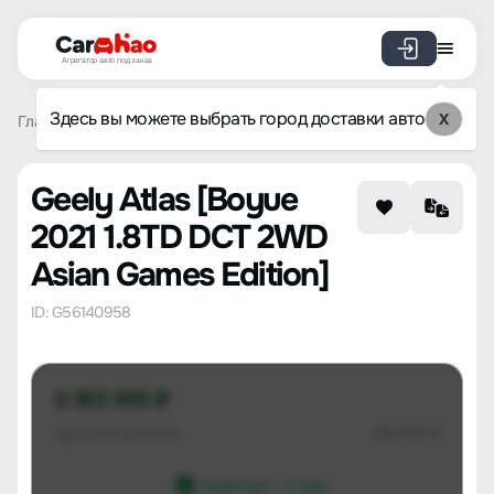
Агрегатор авто под заказ
Здесь вы можете выбрать город доставки авто
X
Главная
Список брендов
Geely
Atlas
Boyue 2021 1.
Geely Atlas [Boyue
2021 1.8TD DCT 2WD
Asian Games Edition]
ID: G56140958
3 313 100 ₽
Цена авто в Китае
706 976 ₽
Гарантия 1 - 3 года