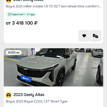
Boyue 2021 million models 1.8 TD DCT two-wheel drive comfort type
Гарантия 1 - 3 года
от
3 418 100
₽
35300 км.
2023 Geely Atlas
Boyue 2023 Boyue COOL 1.5T Smart Type