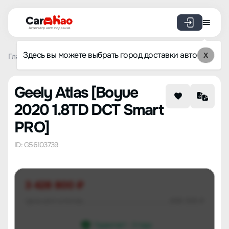
Агрегатор авто под заказ
Здесь вы можете выбрать город доставки авто
X
Главная
Список брендов
Geely
Atlas
Boyue 2020 1
Geely Atlas [Boyue
2020 1.8TD DCT Smart
PRO]
ID: G56103739
3 428 800 ₽
Цена авто в Китае
658 505 ₽
Гарантия 1 - 3 года