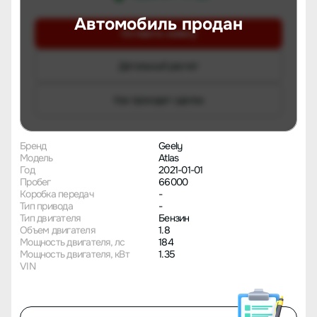
Автомобиль продан
Оставить заявку
Детальный расчет
Как проходит сделка
Бренд
Geely
Модель
Atlas
Год
2021-01-01
Пробег
66000
Коробка передач
-
Тип привода
-
Тип двигателя
Бензин
Объем двигателя
1.8
Мощность двигателя, лс
184
Мощность двигателя, кВт
1.35
VIN