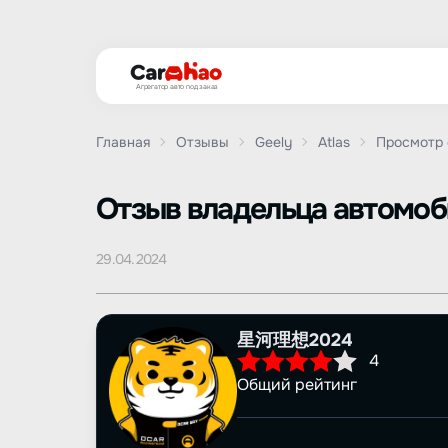
Агрегатор авто под заказ
Главная
Отзывы
Geely
Atlas
Просмотр 
Oтзыв владельца автомо
29.04.2024
星河理想2024
4
Общий рейтинг