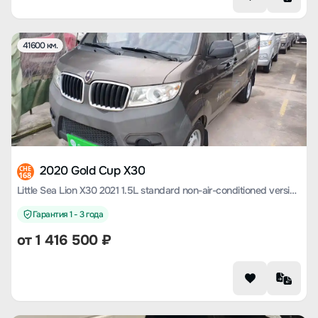
41600 км.
2020 Gold Cup X30
CHE
168
Little Sea Lion X30 2021 1.5L standard non-air-conditioned version of the passenger car country VI SWC15M
Гарантия 1 - 3 года
от
1 416 500
₽