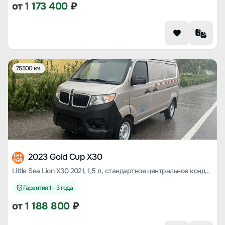
от
1 173 400
₽
75500 км.
2023 Gold Cup X30
CHE
168
Little Sea Lion X30 2021, 1,5 л, стандартное центральное кондиционирование воздуха, версия EPS, грузовая страна VI SWC15M
Гарантия 1 - 3 года
от
1 188 800
₽