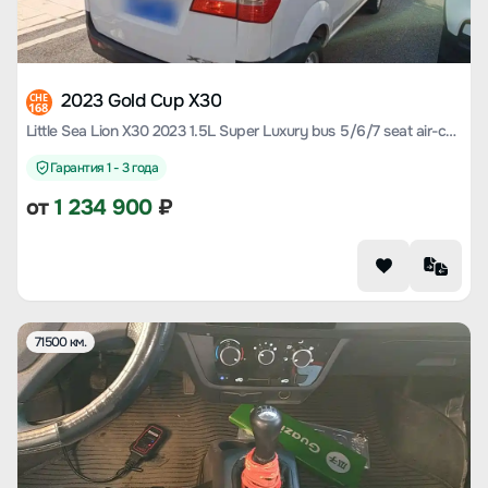
2023 Gold Cup X30
CHE
168
Little Sea Lion X30 2023 1.5L Super Luxury bus 5/6/7 seat air-conditioned version SWC15M
Гарантия 1 - 3 года
от
1 234 900
₽
71500 км.