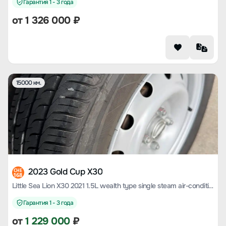
Гарантия 1 - 3 года
от
1 326 000
₽
15000 км.
2023 Gold Cup X30
CHE
168
Little Sea Lion X30 2021 1.5L wealth type single steam air-conditioned version of the passenger car country VI SWC15M
Гарантия 1 - 3 года
от
1 229 000
₽