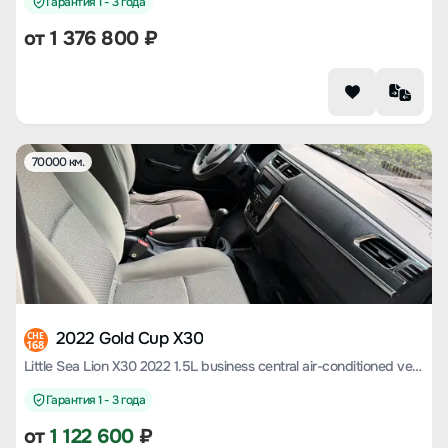
Гарантия 1 - 3 года
от
1 376 800
₽
70000 км.
2022 Gold Cup X30
CHE
168
Little Sea Lion X30 2022 1.5L business central air-conditioned version of the passenger car country VI SWC15M
Гарантия 1 - 3 года
от
1 122 600
₽