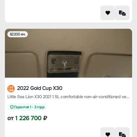
82200 км.
2022 Gold Cup X30
CHE
168
Little Sea Lion X30 2021 1.5L comfortable non-air-conditioned version of the cargo country VI SWC15M
Гарантия 1 - 3 года
от
1 226 700
₽