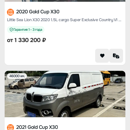
2020 Gold Cup X30
CHE
168
Little Sea Lion X30 2020 1.5L cargo Super Exclusive Country VI SWC15M
Гарантия 1 - 3 года
от
1 330 200
₽
46000 км.
2021 Gold Cup X30
CHE
168