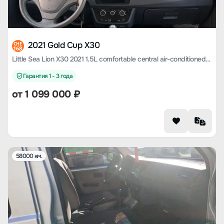
2021 Gold Cup X30
CHE
168
Little Sea Lion X30 2021 1.5L comfortable central air-conditioned version of the passenger car country VI SWC15M
Гарантия 1 - 3 года
от
1 099 000
₽
58000 км.