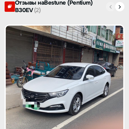
Отзывы наBestune (Pentium)
B30EV
(2)