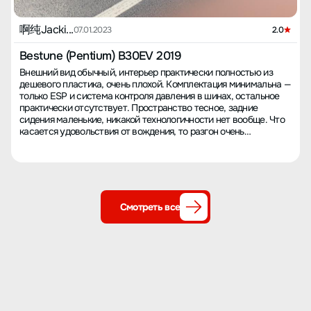
啊纯Jacki...
07.01.2023
2.0
Bestune (Pentium) B30EV 2019
Внешний вид обычный, интерьер практически полностью из
дешевого пластика, очень плохой. Комплектация минимальна —
только ESP и система контроля давления в шинах, остальное
практически отсутствует. Пространство тесное, задние
сидения маленькие, никакой технологичности нет вообще. Что
касается удовольствия от вождения, то разгон очень
медленный, подвеска очень жесткая, платформа неустойчивая,
передняя часть машины тяжелая, передние шины сильно
изнашиваются, полностью изношены до стальных нитей,
задние шины почти без износа. Дизайн автомобиля имеет
серьезные проблемы, качество очень плохое. Зарядное
устройство, поставляемое с автомобилем, не работает на
Смотреть все
домашней медленной зарядке, приходится заряжаться только
на внешних станциях быстрой зарядки, что увеличивает
стоимость эксплуатации автомобиля. Обслуживание и ремонт
— через сторонние сервисные центры, сервис тоже очень
плохой, проблемы не решаются. Это просто ужасная покупка
такого поломанного автомобиля. 😡