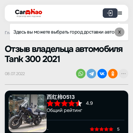
Агрегатор авто под заказ
Здесь вы можете выбрать город доставки авто
X
Главная
Отзывы
Tank
300
Просмотр отзыва
Oтзыв владельца автомобиля
Tank 300 2021
08.07.2022
西红柿0513
4.9
Общий рейтинг
-
5