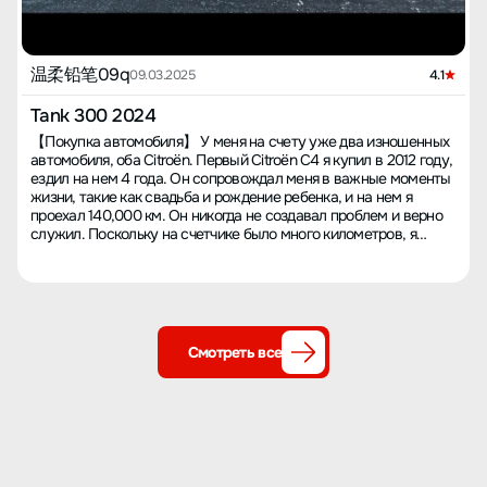
温柔铅笔09q
09.03.2025
4.1
Tank 300 2024
【Покупка автомобиля】 У меня на счету уже два изношенных
автомобиля, оба Citroën. Первый Citroën C4 я купил в 2012 году,
ездил на нем 4 года. Он сопровождал меня в важные моменты
жизни, такие как свадьба и рождение ребенка, и на нем я
проехал 140,000 км. Он никогда не создавал проблем и верно
служил. Поскольку на счетчике было много километров, я
решил, что следующая машина тоже должна быть Citroën. В
конце 2016 года я обменял его на второй Citroën C5, который на
сегодняшний день проехал 190,000 км. Хотя на отметке 100,000
км появился расход масла, после капитального ремонта на
официальном сервисе проблема исчезла, и я не собирался
менять машину. Однако в этом году проблема снова возникла.
Смотреть все
Я подумывал её отремонтировать, но выяснилось, что
остаточная стоимость машины не стоит капитального ремонта
двигателя, поэтому я начал присматривать новый автомобиль.
Модель 300 мне всегда нравилась, и в начале года мы с женой
посетили несколько салонов, где предлагали схожие скидки. Из
соображений удобства последующего обслуживания я выбрал
салон, расположенный недалеко от моей работы, и побывал