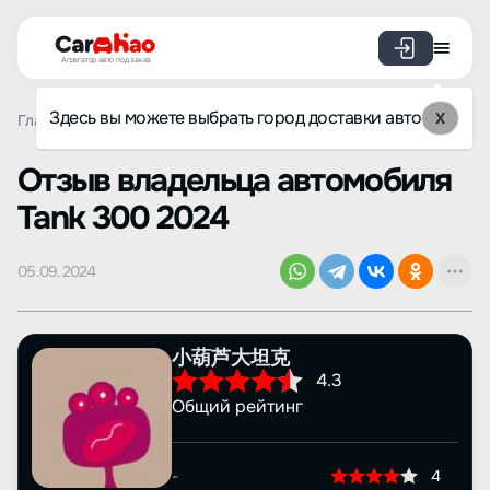
Агрегатор авто под заказ
Здесь вы можете выбрать город доставки авто
X
Главная
Отзывы
Tank
300
Просмотр отзыва
Oтзыв владельца автомобиля
Tank 300 2024
05.09.2024
小葫芦大坦克
4.3
Общий рейтинг
-
4