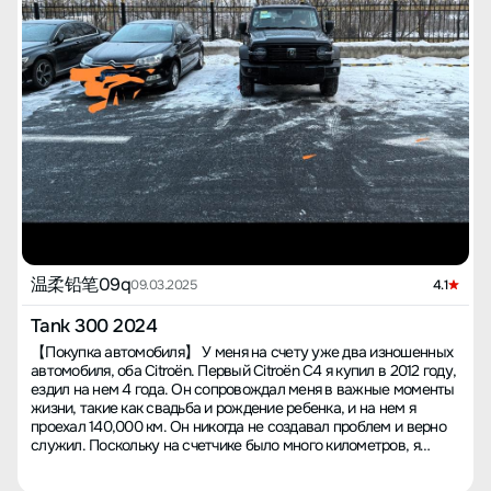
温柔铅笔09q
09.03.2025
4.1
Tank 300 2024
【Покупка автомобиля】 У меня на счету уже два изношенных
автомобиля, оба Citroën. Первый Citroën C4 я купил в 2012 году,
ездил на нем 4 года. Он сопровождал меня в важные моменты
жизни, такие как свадьба и рождение ребенка, и на нем я
проехал 140,000 км. Он никогда не создавал проблем и верно
служил. Поскольку на счетчике было много километров, я
решил, что следующая машина тоже должна быть Citroën. В
конце 2016 года я обменял его на второй Citroën C5, который на