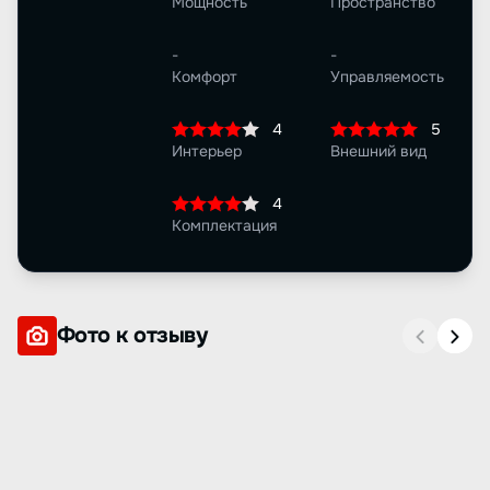
Мощность
Пространство
-
-
Комфорт
Управляемость
4
5
Интерьер
Внешний вид
4
Комплектация
Фото к отзыву