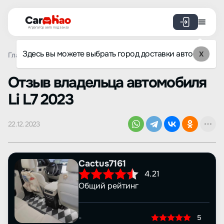
Агрегатор авто под заказ
Здесь вы можете выбрать город доставки авто
X
Главная
Отзывы
Li
L7
Просмотр отзыва
Oтзыв владельца автомобиля
Li L7 2023
22.12.2023
Cactus7161
4.21
Общий рейтинг
-
5