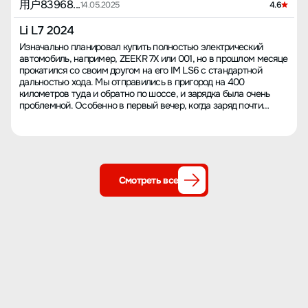
用户83968...
14.05.2025
4.6
Li L7 2024
Изначально планировал купить полностью электрический
автомобиль, например, ZEEKR 7X или 001, но в прошлом месяце
прокатился со своим другом на его IM LS6 с стандартной
дальностью хода. Мы отправились в пригород на 400
километров туда и обратно по шоссе, и зарядка была очень
проблемной. Особенно в первый вечер, когда заряд почти
закончился, мы искали несколько зарядных станций: одни были
медленными, другие не работали, а единственные три
зарядных устройства у отеля были заняты бензиновыми
автомобилями. В общем, было много трудностей, а я не люблю
лишнюю мороку. Ко всему прочему, моей семье больше
понравилась Li Auto L7, и инвесторы тоже считают, что Li Auto
Смотреть все
выглядит лучше, чем Xiaomi или ZEEKR. Воспользовавшись
скидкой на старую версию, я обменял свой 11-летний Volvo.
Пока проехал всего 400 километров, но впечатления
превзошли ожидания. Управляемость практически на уровне
BMW X5 (кроме прохождения "лежачих полицейских"). Я
настроил режим экономии энергии, и в городе дальность хода
в основном соответствует заявленной (около 20 градусов), а
при поездке по скоростной дороге дальность уменьшилась
примерно на 20%.