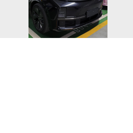
Внешний вид внушительный, простр
умной, чувства от вождения обычные
целом доволен.
Читайте нас в Telegram! Там быстр