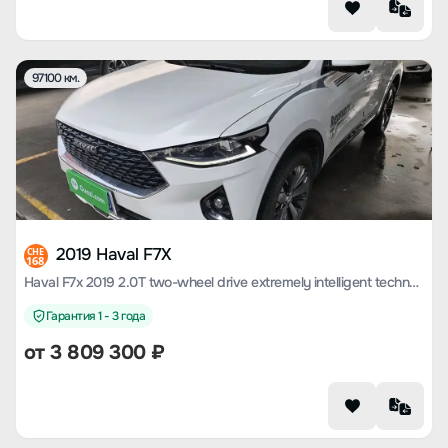
97100 км.
2019 Haval F7X
CHE
168
Haval F7x 2019 2.0T two-wheel drive extremely intelligent technology version
Гарантия 1 - 3 года
от
3 809 300
₽