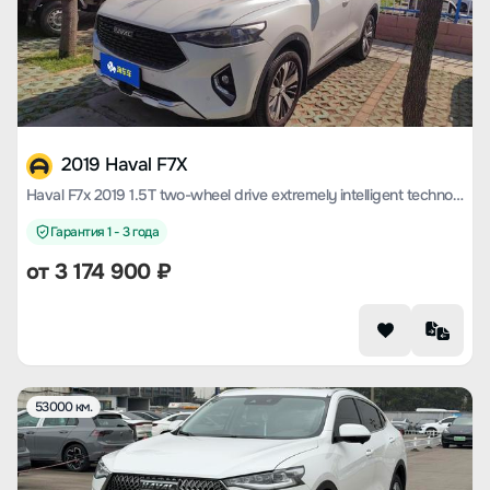
2019 Haval F7X
Haval F7x 2019 1.5T two-wheel drive extremely intelligent technology version
Гарантия 1 - 3 года
от
3 174 900
₽
53000 км.