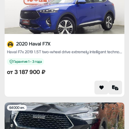
2020 Haval F7X
Haval F7x 2019 1.5T two-wheel drive extremely intelligent technology version
Гарантия 1 - 3 года
от
3 187 900
₽
64000 км.