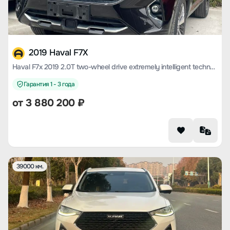
2019 Haval F7X
Haval F7x 2019 2.0T two-wheel drive extremely intelligent technology version
Гарантия 1 - 3 года
от
3 880 200
₽
39000 км.