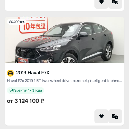
80400 км.
2019 Haval F7X
Haval F7x 2019 1.5T two-wheel drive extremely intelligent technology version
Гарантия 1 - 3 года
от
3 124 100
₽