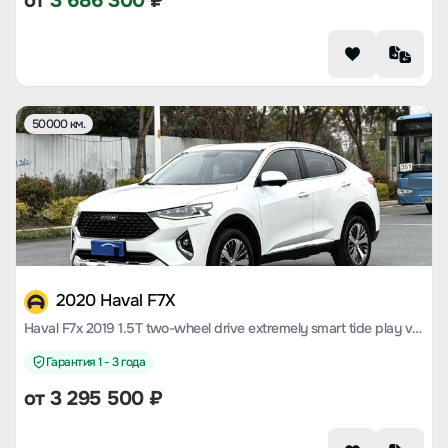
от
3 686 300
₽
50000 км.
2020 Haval F7X
Haval F7x 2019 1.5T two-wheel drive extremely smart tide play version
Гарантия 1 - 3 года
от
3 295 500
₽