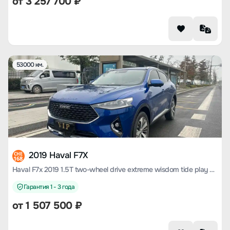
от
3 257 700
₽
53000 км.
2019 Haval F7X
CHE
168
Haval F7x 2019 1.5T two-wheel drive extreme wisdom tide play edition lite
Гарантия 1 - 3 года
от
1 507 500
₽