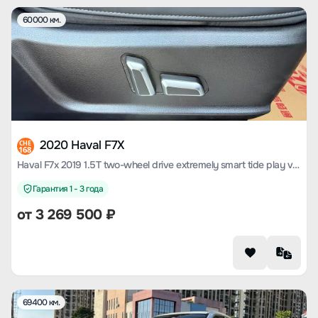
60000 км.
2020 Haval F7X
CHE
168
Haval F7x 2019 1.5T two-wheel drive extremely smart tide play version
Гарантия 1 - 3 года
от
3 269 500
₽
69400 км.