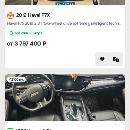
2019 Haval F7X
CHE
168
Haval F7x 2019 2.0T two-wheel drive extremely intelligent technology version
Гарантия 1 - 3 года
от
3 797 400
₽
42100 км.