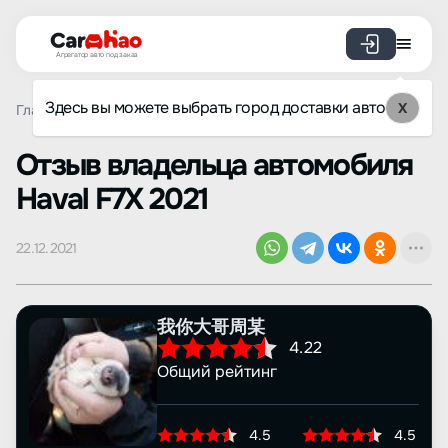
Агрегатор авто под заказ
Здесь вы можете выбрать город доставки авто
X
Главная
Отзывы
Haval
F7X
Просмотр отзыва
Oтзыв владельца автомобиля
Haval F7X 2021
22.12.2021
我你大哥周某
4.22
Общий рейтинг
4.5
4.5