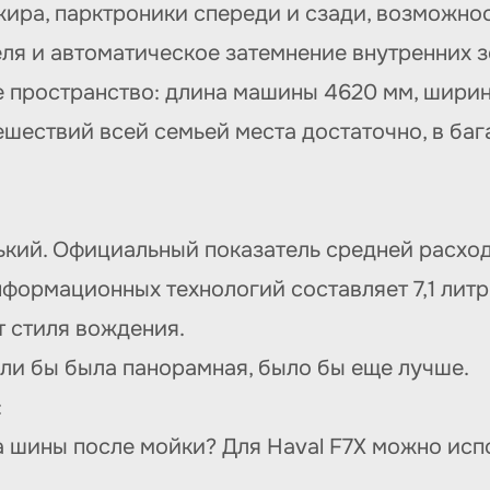
жира, парктроники спереди и сзади, возможно
я и автоматическое затемнение внутренних зе
е пространство: длина машины 4620 мм, ширина
ешествий всей семьей места достаточно, в ба
ький. Официальный показатель средней расход
ормационных технологий составляет 7,1 литра
от стиля вождения.
сли бы была панорамная, было бы еще лучше.
:
а шины после мойки? Для Haval F7X можно исп