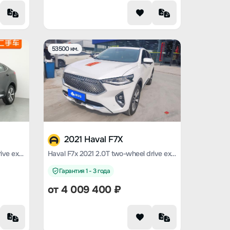
53500 км.
2021 Haval F7X
Haval F7x 2019 1.5T two-wheel drive extremely intelligent technology version
Haval F7x 2021 2.0T two-wheel drive extremely intelligent technology version
Гарантия 1 - 3 года
от
4 009 400
₽