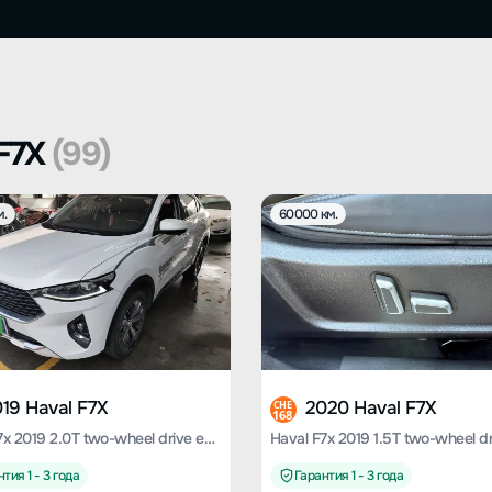
 F7X
(99)
м.
60000 км.
19 Haval F7X
2020 Haval F7X
CHE
168
Haval F7x 2019 2.0T two-wheel drive extremely intelligent technology version
тия 1 - 3 года
Гарантия 1 - 3 года