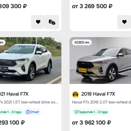
809 300
₽
от
3 269 500
₽
м.
42800 км.
21 Haval F7X
2019 Haval F7X
Haval F7x 2021 1.5T two-wheel drive extremely intelligent technology version
тия 1 - 3 года
Отчет
Гарантия 1 - 3 года
293 100
₽
от
3 962 100
₽