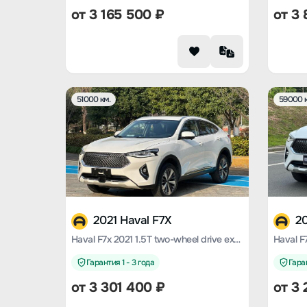
от
3 165 500
₽
от
3 
51000 км.
59000 к
2021 Haval F7X
20
Haval F7x 2021 1.5T two-wheel drive extremely smart tide play version
Гарантия 1 - 3 года
Гаран
от
3 301 400
₽
от
3 