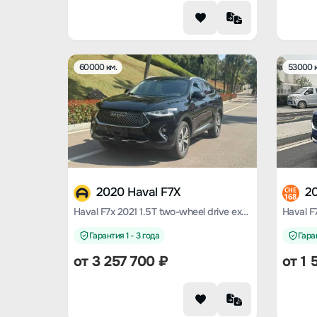
60000 км.
53000 к
2020 Haval F7X
20
CHE
168
Haval F7x 2021 1.5T two-wheel drive extremely smart tide play version
Гарантия 1 - 3 года
Гаран
от
3 257 700
₽
от
1 