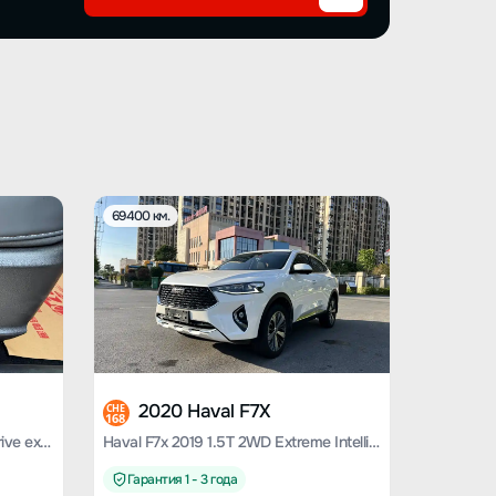
69400 км.
2020 Haval F7X
CHE
168
Haval F7x 2019 1.5T two-wheel drive extremely smart tide play version
Haval F7x 2019 1.5T 2WD Extreme Intelligence Tide Play Edition
Гарантия 1 - 3 года