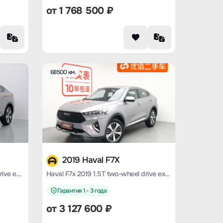
от
1 768 500
₽
68500 км.
2019 Haval F7X
Haval F7x 2019 2.0T two-wheel drive extremely intelligent technology version
Haval F7x 2019 1.5T two-wheel drive extremely smart tide play version
Гарантия 1 - 3 года
от
3 127 600
₽