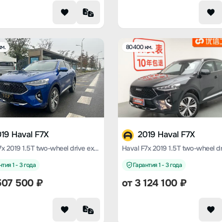
м.
80400 км.
19 Haval F7X
2019 Haval F7X
Haval F7x 2019 1.5T two-wheel drive extreme wisdom tide play edition lite
тия 1 - 3 года
Гарантия 1 - 3 года
507 500
₽
от
3 124 100
₽