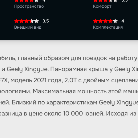
4
3.5
Пространство
Комфорт
3.5
4
Внешний вид
Комплектация
биль, главный образом для поездок на работу 
и Geely Xingyue. Панорамная крыша у Geely Xin
7X, модель 2021 года, 2.0T с двойным сцепле
ологиями. Максимальная мощность этой машин
ей. Близкий по характеристикам Geely Xingyue
разница в цене около 10 000 юаней. Исходя и