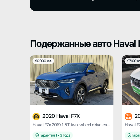
Подержанные авто Haval
90000 км.
97100 к
2020 Haval F7X
20
CHE
168
Haval F7x 2019 1.5T two-wheel drive extremely intelligent technology version
Гарантия 1 - 3 года
Гаран