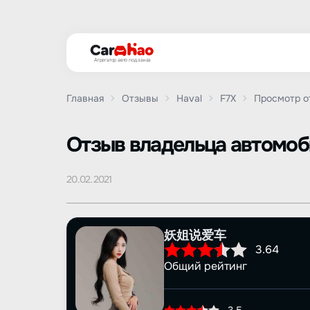
Агрегатор авто под заказ
Главная
Отзывы
Haval
F7X
Просмотр о
Oтзыв владельца автомо
20.02.2021
妖姐说爱车
3.64
Общий рейтинг