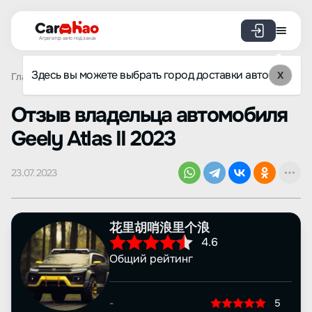
Агрегатор авто под заказ
Здесь вы можете выбрать город доставки авто
X
Главная
Отзывы
Geely
Atlas II
Просмотр отзыва
Oтзыв владельца автомобиля
Geely Atlas II 2023
23.07.2023
花里胡哨浪里个浪
4.6
Общий рейтинг
-
5