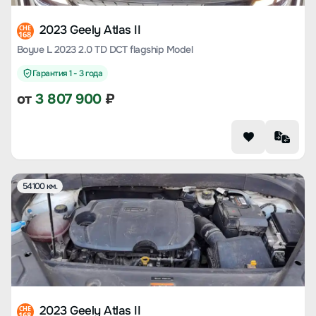
2023 Geely Atlas II
CHE
168
Boyue L 2023 2.0 TD DCT flagship Model
Гарантия 1 - 3 года
от
3 807 900
₽
54100 км.
2023 Geely Atlas II
CHE
168