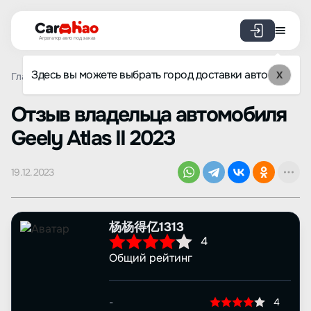
Агрегатор авто под заказ
Здесь вы можете выбрать город доставки авто
X
Главная
Отзывы
Geely
Atlas II
Просмотр отзыва
Oтзыв владельца автомобиля
Geely Atlas II 2023
19.12.2023
杨杨得亿1313
4
Общий рейтинг
-
4