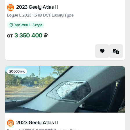
2023 Geely Atlas II
CHE
168
Boyue L 2023 1.5TD DCT Luxury Type
Гарантия 1 - 3 года
от
3 350 400
₽
20000 км.
2023 Geely Atlas II
CHE
168