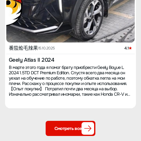
番茄烩毛辣果
15.10.2025
4.1
Geely Atlas II 2024
В марте этого года я помог брату приобрести Geely Boyue L
2024 1.5TD DCT Premium Edition. Спустя всего два месяца он
уехал на обучение по работе, поэтому обкатка легла на мои
плечи. Расскажу о процессе покупки и опыте использования.
【Опыт покупки】 Потратил почти два месяца на выбор.
Изначально рассматривал иномарки, такие как Honda CR-V и
Toyota RAV4, но отказался от них из-за соотношения цены и
комплектации. Среди отечественных моделей сравнивал BYD
Song PLUS и Changan CS75 PLUS — Song PLUS оказался
дороговат, а CS75 PLUS выглядит слишком старомодно. В
итоге колебался между Haval H6 и Boyue L. После тест-драйва
выбрал Boyue L: салон более утонченный, огромный экран
Смотреть все
мультимедиа смотрится премиально, а задний ряд с полностью
плоским полом удобен даже для трех пассажиров. 【Цена】