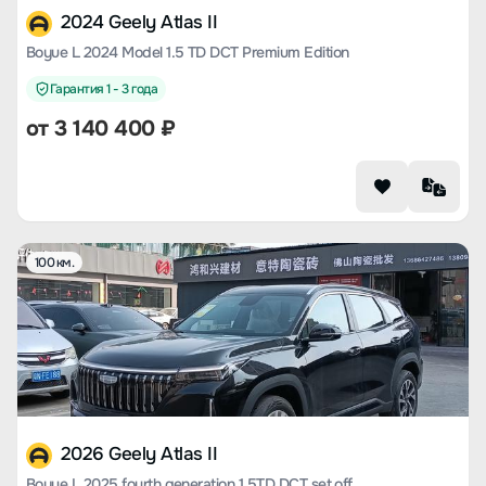
2024 Geely Atlas II
Boyue L 2024 Model 1.5 TD DCT Premium Edition
Гарантия 1 - 3 года
от
3 140 400
₽
100 км.
2026 Geely Atlas II
Boyue L 2025 fourth generation 1.5TD DCT set off