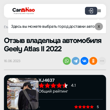
Агрегатор авто под заказ
Здесь вы можете выбрать город доставки авто
X
Главная
Отзывы
Geely
Atlas II
Просмотр отзыва
Oтзыв владельца автомобиля
Geely Atlas II 2022
16.06.2023
XJ4637
4.1
Общий рейтинг
-
5