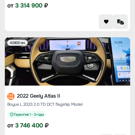
от
3 314 900
₽
43800 км.
2022 Geely Atlas II
CHE
168
Boyue L 2023 2.0 TD DCT flagship Model
Гарантия 1 - 3 года
от
3 746 400
₽