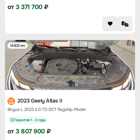
от
3 371 700
₽
14500 км.
2023 Geely Atlas II
CHE
168
Boyue L 2023 2.0 TD DCT flagship Model
Гарантия 1 - 3 года
от
3 807 900
₽