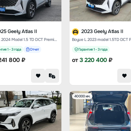
25 Geely Atlas II
2023 Geely Atlas II
Boyue L 2024 Model 1.5 TD DCT Premium Edition
тия 1 - 3 года
Отчет
Гарантия 1 - 3 года
241 800
₽
от
3 220 400
₽
40000 км.