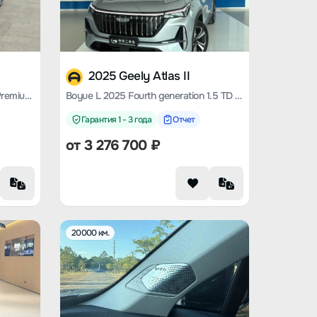
2025 Geely Atlas II
Boyue L 2023 model 1.5TD DCT Premium Type
Boyue L 2025 Fourth generation 1.5 TD DCT Shanhe
Гарантия 1 - 3 года
Отчет
от
3 276 700
₽
20000 км.