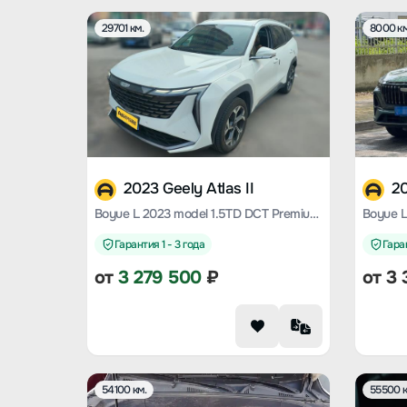
29701 км.
8000 км
2023 Geely Atlas II
20
Boyue L 2023 model 1.5TD DCT Premium Type
Гарантия 1 - 3 года
Гаран
от
3 279 500
₽
от
3 
54100 км.
55500 к