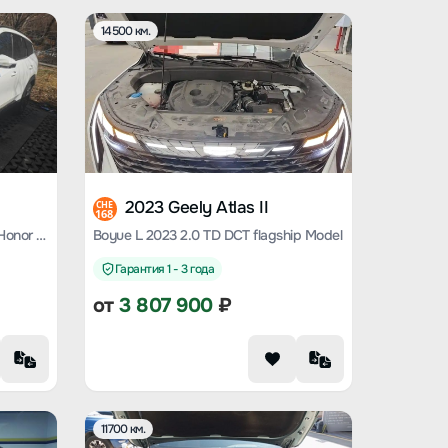
14500 км.
2023 Geely Atlas II
CHE
168
Boyue L 2023 Model 1.5 TD DCT Honor Edition
Boyue L 2023 2.0 TD DCT flagship Model
Гарантия 1 - 3 года
от
3 807 900
₽
11700 км.