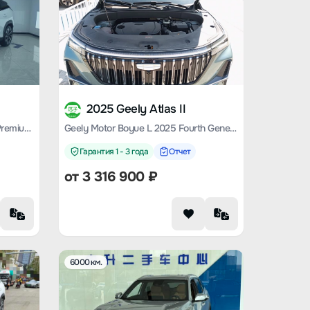
2025 Geely Atlas II
Boyue L 2023 model 1.5TD DCT Premium Type
Geely Motor Boyue L 2025 Fourth Generation 1.5 TD DCT Splendid
Гарантия 1 - 3 года
Отчет
от
3 316 900
₽
6000 км.