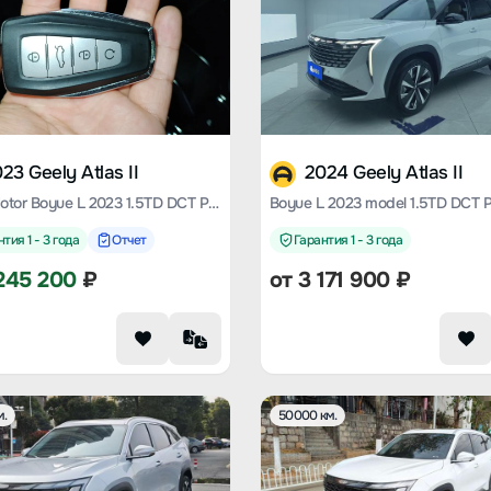
23 Geely Atlas II
2024 Geely Atlas II
Geely Motor Boyue L 2023 1.5TD DCT Premium Model
тия 1 - 3 года
Отчет
Гарантия 1 - 3 года
245 200
₽
от
3 171 900
₽
м.
50000 км.