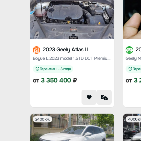
2023 Geely Atlas II
20
CHE
168
Boyue L 2023 model 1.5TD DCT Premium Type
Гарантия 1 - 3 года
Гаран
от
3 350 400
₽
от
3 
2400 км.
4000 к