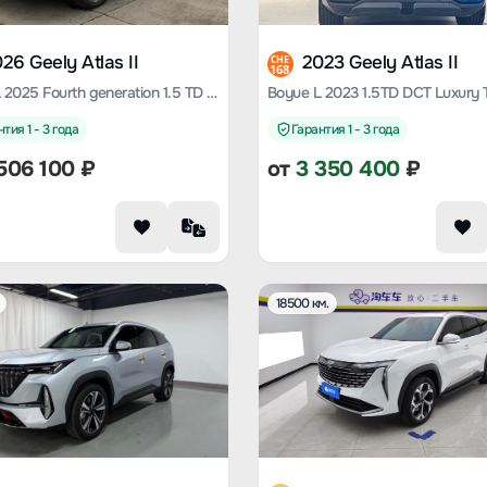
26 Geely Atlas II
2023 Geely Atlas II
CHE
168
Boyue L 2025 Fourth generation 1.5 TD DCT Shanhe
Boyue L 2023 1.5TD DCT Luxury
тия 1 - 3 года
Гарантия 1 - 3 года
506 100
₽
от
3 350 400
₽
18500 км.