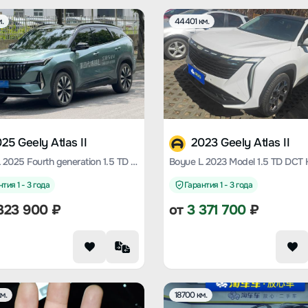
.
44401 км.
25 Geely Atlas II
2023 Geely Atlas II
Boyue L 2025 Fourth generation 1.5 TD DCT Splendid
тия 1 - 3 года
Гарантия 1 - 3 года
323 900
₽
от
3 371 700
₽
м.
18700 км.