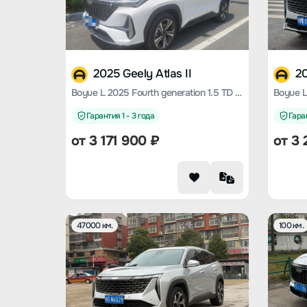
2025 Geely Atlas II
20
Boyue L 2025 Fourth generation 1.5 TD DCT Shanhe
Гарантия 1 - 3 года
Гаран
от
3 171 900
₽
от
3 
47000 км.
100 км.