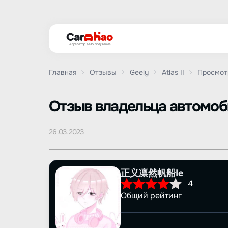
Агрегатор авто под заказ
Главная
Отзывы
Geely
Atlas II
Просмот
Oтзыв владельца автомо
26.03.2023
正义凛然帆船Ie
4
Общий рейтинг