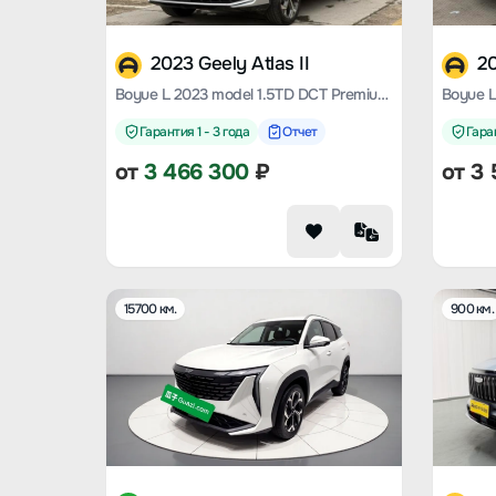
2023 Geely Atlas II
20
Boyue L 2023 model 1.5TD DCT Premium Type
Гарантия 1 - 3 года
Отчет
Гаран
от
3 466 300
₽
от
3 
15700 км.
900 км.