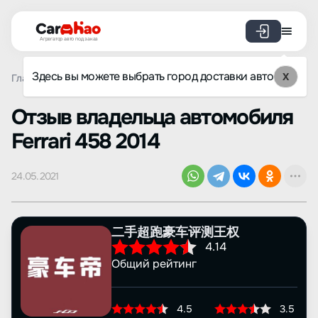
Агрегатор авто под заказ
Здесь вы можете выбрать город доставки авто
X
Главная
Отзывы
Ferrari
458
Просмотр отзыва
Oтзыв владельца автомобиля
Ferrari 458 2014
24.05.2021
二手超跑豪车评测王权
4.14
Общий рейтинг
4.5
3.5