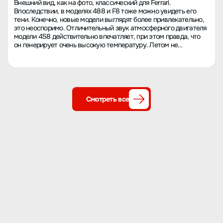
Внешний вид, как на фото, классический для Ferrari.
Впоследствии, в моделях 488 и F8 тоже можно увидеть его
тени. Конечно, новые модели выглядят более привлекательно,
это неоспоримо. Отличительный звук атмосферного двигателя
модели 458 действительно впечатляет, при этом правда, что
он генерирует очень высокую температуру. Летом не
рекомендуется ездить днем, так как будет очень жарко,
кондиционер практически неэффективен.
Смотреть все