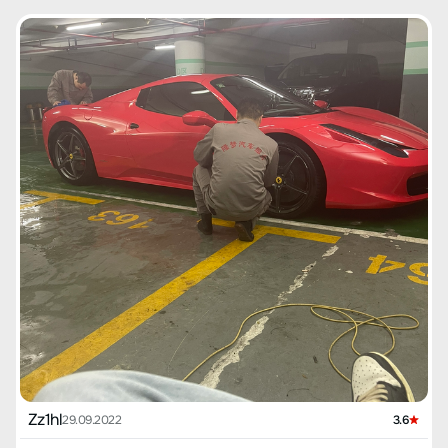
Zz1hl
29.09.2022
3.6