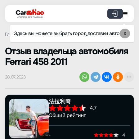
Агрегатор авто под заказ
Здесь вы можете выбрать город доставки авто
X
Главная
Отзывы
Ferrari
458
Просмотр отзыва
Oтзыв владельца автомобиля
Ferrari 458 2011
28.07.2023
法拉利奇
4.7
Общий рейтинг
-
4