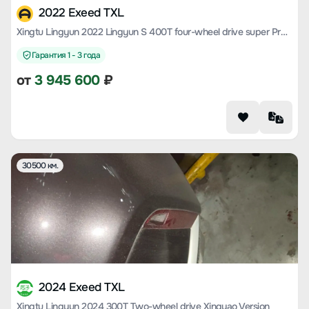
2022 Exeed TXL
Xingtu Lingyun 2022 Lingyun S 400T four-wheel drive super Pro Version
Гарантия 1 - 3 года
от
3 945 600
₽
30500 км.
2024 Exeed TXL
Xingtu Lingyun 2024 300T Two-wheel drive Xingyao Version