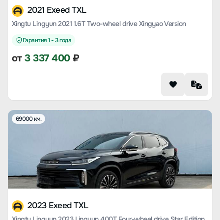
2021 Exeed TXL
Xingtu Lingyun 2021 1.6T Two-wheel drive Xingyao Version
Гарантия 1 - 3 года
от
3 337 400
₽
69000 км.
2023 Exeed TXL
Xingtu Lingyun 2023 Lingyun 400T Four-wheel drive Star Edition