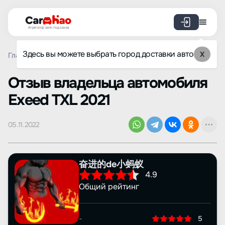
Агрегатор авто под заказ
Здесь вы можете выбрать город доставки авто
X
Главная
Отзывы
Exeed
TXL
Просмотр отзыва
Oтзыв владельца автомобиля
Exeed TXL 2021
05.11.2022
奋进的de小蚂蚁
4.9
Общий рейтинг
-
5