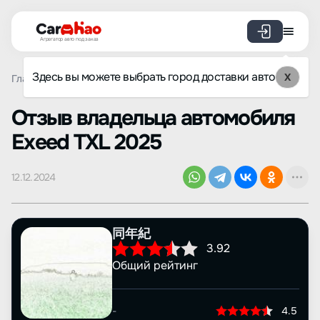
Агрегатор авто под заказ
Здесь вы можете выбрать город доставки авто
X
Главная
Отзывы
Exeed
TXL
Просмотр отзыва
Oтзыв владельца автомобиля
Exeed TXL 2025
12.12.2024
同年紀
3.92
Общий рейтинг
-
4.5