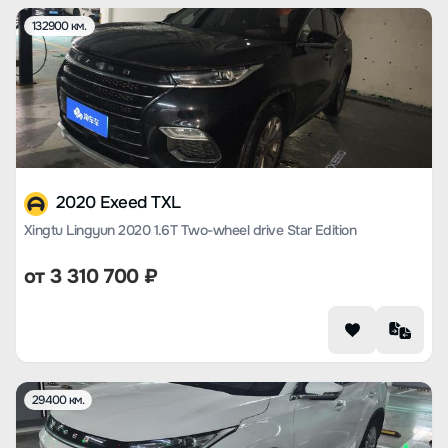
132900 км.
2020 Exeed TXL
Xingtu Lingyun 2020 1.6T Two-wheel drive Star Edition
от
3 310 700
₽
29400 км.