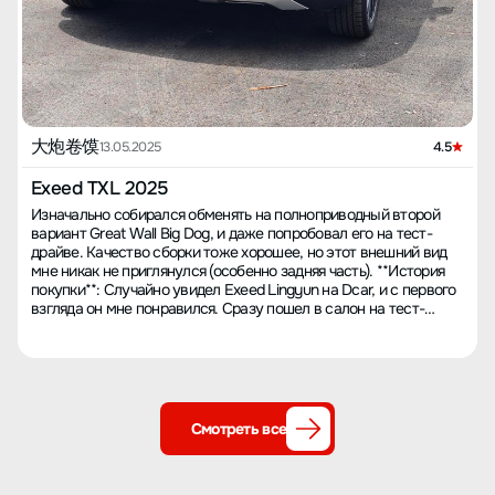
大炮卷馍
13.05.2025
4.5
Exeed TXL 2025
Изначально собирался обменять на полноприводный второй
вариант Great Wall Big Dog, и даже попробовал его на тест-
драйве. Качество сборки тоже хорошее, но этот внешний вид
мне никак не приглянулся (особенно задняя часть). **История
покупки**: Случайно увидел Exeed Lingyun на Dcar, и с первого
взгляда он мне понравился. Сразу пошел в салон на тест-
драйв, в целом ощущение вполне нормальное. **Цвет**:
Зависит от личных предпочтений, я рекомендую синий. С
дальнего расстояния он кажется фиолетовым, вблизи —
черным, а синий виден только при недостатке света. **Цена**:
Полная оплата дает небольшую скидку, тогда как по кредиту
скидка больше — 35,000, плюс купоны на 3,000. Добавил за
Смотреть все
оранжевый салон 3,000, государственная субсидия 10,000 (в
стадии рассмотрения), 9,000 + налог, страховка 5,000,
регистрация 120. **Динамика**: Паспортная мощность 1.6T —