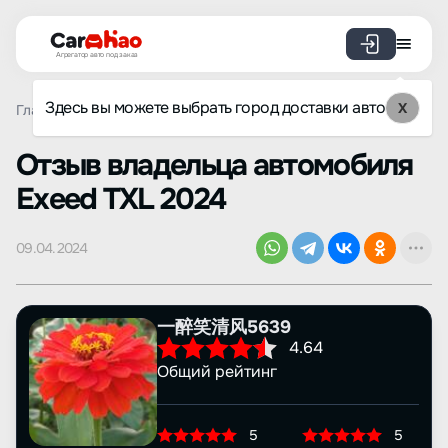
Агрегатор авто под заказ
Здесь вы можете выбрать город доставки авто
X
Главная
Отзывы
Exeed
TXL
Просмотр отзыва
Oтзыв владельца автомобиля
Exeed TXL 2024
09.04.2024
一醉笑清风5639
4.64
Общий рейтинг
5
5