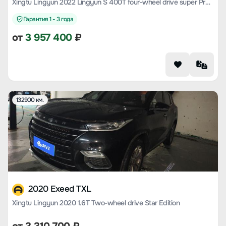
Xingtu Lingyun 2022 Lingyun S 400T four-wheel drive super Pro Version
Гарантия 1 - 3 года
от
3 957 400
₽
132900 км.
2020 Exeed TXL
Xingtu Lingyun 2020 1.6T Two-wheel drive Star Edition