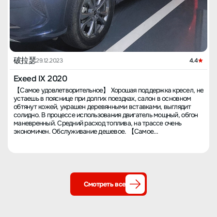
破拉瑟
29.12.2023
4.4
Exeed IX 2020
【Самое удовлетворительное】 Хорошая поддержка кресел, не
устаешь в пояснице при долгих поездках, салон в основном
обтянут кожей, украшен деревянными вставками, выглядит
солидно. В процессе использования двигатель мощный, обгон
маневренный. Средний расход топлива, на трассе очень
экономичен. Обслуживание дешевое. 【Самое
неудовлетворительное】 Черные рамки у двойного экранного
дисплея слишком широкие, в пробках расход топлива
несколько выше. Предоставленный трафик только на два года.
【Опыт покупки автомобиля】 Покупал машину в автосалоне
4S на улице Ай Нань Лу в районе Лунган, город Шэньчжэнь.
Сервис был неплохой, но настоятельно рекомендую
Смотреть все
подготовиться, особенно по части страхования. Обслуживаюсь
в автосалоне Chery 4S, там все на высоком уровне.
【Ощущения от вождения】 При обгоне на трассе чувствуешь,
что двигатель мощный, нажимаешь на педаль газа —