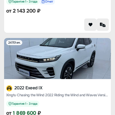
Гарантия 1 - 3 года
Отчет
от
2 143 200
₽
24701 км.
2022 Exeed IX
Xingtu Chasing the Wind 2022 Riding the Wind and Waves Version 1.5T CVT Yufeng Popular Version
Гарантия 1 - 3 года
от
1 869 600
₽