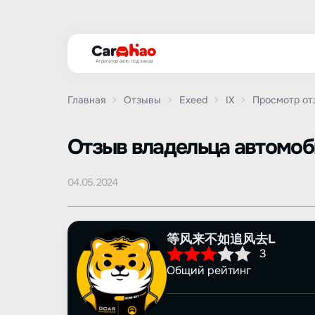
Агрегатор авто под заказ
Главная
Отзывы
Exeed
IX
Просмотр от
Oтзыв владельца автомо
04.05.2024
等风来不如追风去L
3
Общий рейтинг