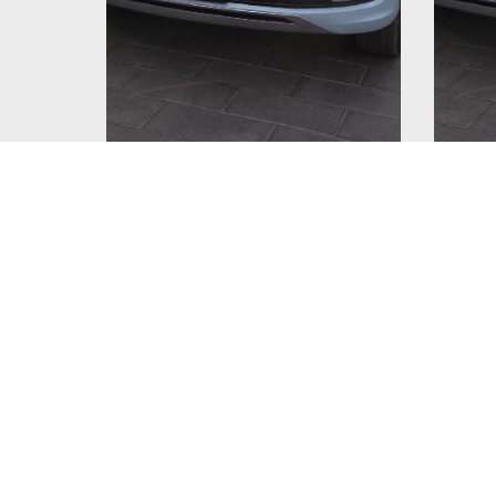
Хочу предостеречь тех, кто думает 
зимой всего 20 км. Индикатор неисп
Машины Chery расхваливают только в
Читайте нас в Telegram! Там быстр