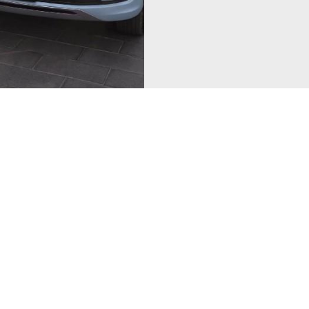
о покупке этой машины. Летом на электроприво
равности двигателя часто загорается, и эту п
 интернете, а на самом деле лишь те, кто купи
о и все-все новости