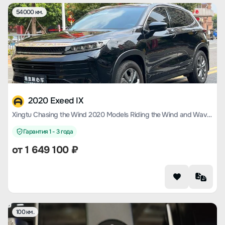
54000 км.
2020 Exeed IX
Xingtu Chasing the Wind 2020 Models Riding the Wind and Waves Version 1.5T CVT Xingyao Version
Гарантия 1 - 3 года
от
1 649 100
₽
100 км.