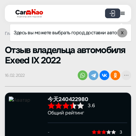
Агрегатор авто под заказ
Здесь вы можете выбрать город доставки авто
X
Главная
Отзывы
Exeed
IX
Просмотр отзыва
Oтзыв владельца автомобиля
Exeed IX 2022
16.02.2022
今天240422980
3.6
Общий рейтинг
-
3