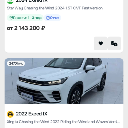
2024 Exeed IX
Star Way Chasing the Wind 2024 1.5T CVT Fast Version
Гарантия 1 - 3 года
Отчет
от
2 143 200
₽
24701 км.
2022 Exeed IX
Xingtu Chasing the Wind 2022 Riding the Wind and Waves Version 1.5T CVT Yufeng Popular Version