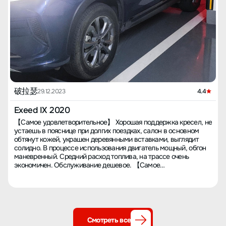
破拉瑟
29.12.2023
4.4
Exeed IX 2020
【Самое удовлетворительное】 Хорошая поддержка кресел, не
устаешь в пояснице при долгих поездках, салон в основном
обтянут кожей, украшен деревянными вставками, выглядит
солидно. В процессе использования двигатель мощный, обгон
маневренный. Средний расход топлива, на трассе очень
экономичен. Обслуживание дешевое. 【Самое
неудовлетворительное】 Черные рамки у двойного экранного
дисплея слишком широкие, в пробках расход топлива
несколько выше. Предоставленный трафик только на два года.
【Опыт покупки автомобиля】 Покупал машину в автосалоне
4S на улице Ай Нань Лу в районе Лунган, город Шэньчжэнь.
Сервис был неплохой, но настоятельно рекомендую
Смотреть все
подготовиться, особенно по части страхования. Обслуживаюсь