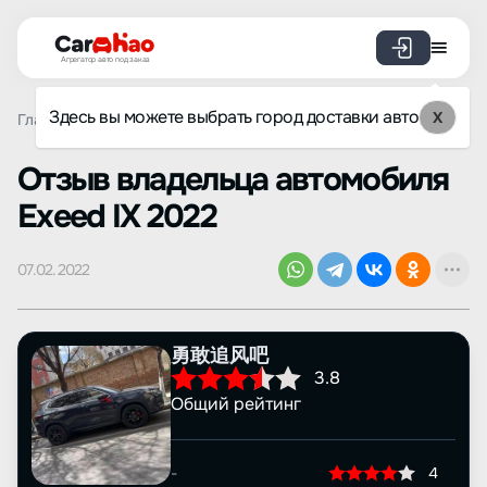
Агрегатор авто под заказ
Здесь вы можете выбрать город доставки авто
X
Главная
Отзывы
Exeed
IX
Просмотр отзыва
Oтзыв владельца автомобиля
Exeed IX 2022
07.02.2022
勇敢追风吧
3.8
Общий рейтинг
-
4