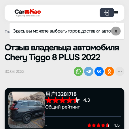
Агрегатор авто под заказ
Здесь вы можете выбрать город доставки авто
X
Главная
Отзывы
Chery
Tiggo 8 PLUS
Просмотр от
Oтзыв владельца автомобиля
Chery Tiggo 8 PLUS 2022
30.03.2022
用户13281718
4.3
Общий рейтинг
-
4.5