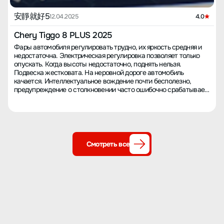
安靜就好5
12.04.2025
4.0
Chery Tiggo 8 PLUS 2025
Фары автомобиля регулировать трудно, их яркость средняя и
недостаточна. Электрическая регулировка позволяет только
опускать. Когда высоты недостаточно, поднять нельзя.
Подвеска жестковата. На неровной дороге автомобиль
качается. Интеллектуальное вождение почти бесполезно,
предупреждение о столкновении часто ошибочно срабатывает
и перехватывает рулевое управление, что приводит к
раскачиванию кузова и очень опасно. Активное торможение не
проявляется даже за несколько метров до переднего
автомобиля. При закрытии окон иногда появляется резкий
свистящий звук. Аккумулятор заряжается не полностью,
максимум до 80%. Звук закрывания двери за водителем
Смотреть все
отличается от других дверей, он более громкий. Звук закрытия
электрического багажника тоже некачественный, напоминает
хлопок двери. В лакокрасочном покрытии есть небольшие
дефекты, как искривления и черные точки, обнаружены в двух
местах. Если не смотреть внимательно, их не видно,
существенного влияния не оказывают, я их проигнорировал.
Плотность кузова недостаточна, при ветре внутрь попадает
пыль. У автомобиля только передний видеорегистратор, другие
камеры не участвуют в записи. Преимущества: звукоизоляция