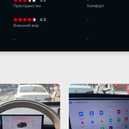
3.5
-
Пространство
Комфорт
4.5
-
Внешний вид
-
-