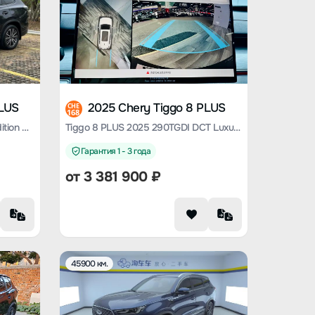
PLUS
2025 Chery Tiggo 8 PLUS
CHE
168
Tiggo 8 PLUS 2024 Champion Edition Kunpeng 290TGDI DCT Pride Edition 7 Seats
Tiggo 8 PLUS 2025 290TGDI DCT Luxury
Гарантия 1 - 3 года
от
3 381 900
₽
45900 км.