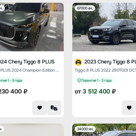
м.
67000 км.
024 Chery Tiggo 8 PLUS
2023 Chery Tiggo 8 
Tiggo 8 PLUS 2024 Champion Edition Kunpeng 290TGDI DCT Haoyao Edition 5 Seats
тия 1 - 3 года
Гарантия 1 - 3 года
230 400
₽
от
3 512 400
₽
м.
34000 км.