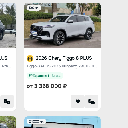
100 км.
PLUS
2026 Chery Tiggo 8 PLUS
Tiggo 8 PLUS 2022 290TGDI DCT Premium Edition+
Tiggo 8 PLUS 2025 Kunpeng 290TGDI DCT Momentum Edition
Гарантия 1 - 3 года
от
3 368 000
₽
24000 км.