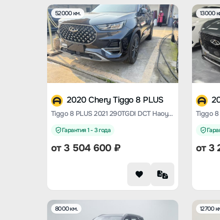
52000 км.
13000 к
2020 Chery Tiggo 8 PLUS
2
Tiggo 8 PLUS 2021 290TGDI DCT Haoyao Edition
Гарантия 1 - 3 года
Гаран
от
3 504 600
₽
от
3 
8000 км.
12700 к