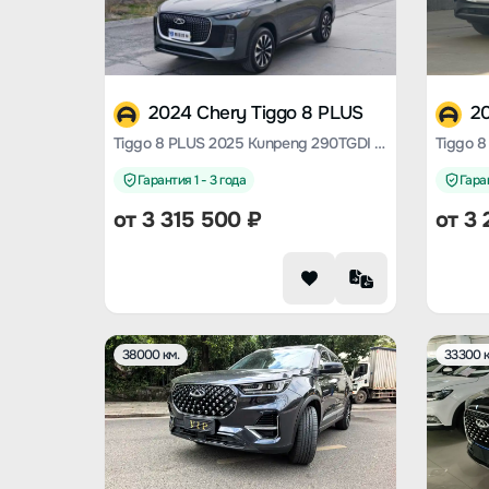
2024 Chery Tiggo 8 PLUS
2
Tiggo 8 PLUS 2025 Kunpeng 290TGDI DCT Premium Type
Гарантия 1 - 3 года
Гаран
от
3 315 500
₽
от
3 
38000 км.
33300 к