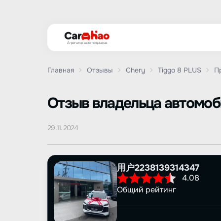
Агрегатор авто под заказ
Главная
Отзывы
Chery
Tiggo 8 PLUS
П
Oтзыв владельца автомо
29.11.2024
用户2238139314347
4.08
Общий рейтинг