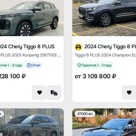
024 Chery Tiggo 8 PLUS
2024 Chery Tiggo 8 
Tiggo 8 PLUS 2025 Kunpeng 290TGDI DCT Premium Type
тия 1 - 3 года
Отчет
Гарантия 1 - 3 года
228 100
₽
от
3 109 800
₽
.
47000 км.