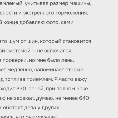
иемлемый, учитывая размер машины,
асности и экстренного торможения,
В конце добавляю фото, сами
это шум от шин, который становится
ой системой — не включался
 проверки, но мне было лень,
ает медленно, напоминает старые
д топлива приемлем. Я часто езжу
уходит 330 юаней, при полном баке
ю не засекал, думаю, не менее 640
к обстоят дела у других
деюсь, что они улучшат