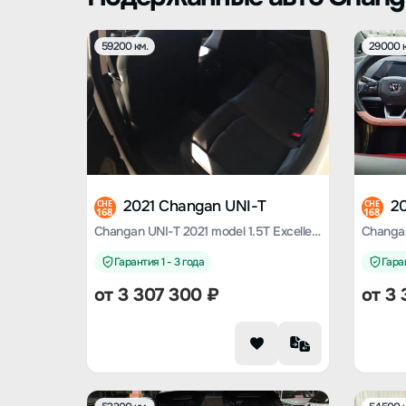
59200 км.
29000 к
2021 Changan UNI-T
2
CHE
CHE
168
168
Changan UNI-T 2021 model 1.5T Excellent type
Гарантия 1 - 3 года
Гаран
от
3 307 300
₽
от
3 