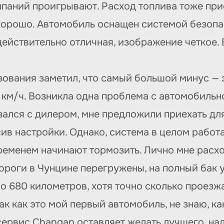
паний проигрывают. Расход топлива тоже пр
о хорошо. Автомобиль оснащен системой безоп
ействительно отличная, изображение четкое. 
ьзования заметил, что самый большой минус — 
 км/ч. Возникла одна проблема с автомобильн
ался с дилером, мне предложили приехать для
ив настройки. Однако, система в целом работ
временем начинают тормозить. Лично мне расхо
ороги в Чунцине перегружены, на полный бак 
о 680 километров, хотя точно сколько проезжа
так как это мой первый автомобиль, не знаю, ка
сервис Changan оставляет желать лучшего, на