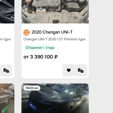
2020 Changan UNI-T
CHE
168
um type
Changan UNI-T 2020 1.5T Premium type
Гарантия 1 - 3 года
от
3 390 100
₽
78400 км.