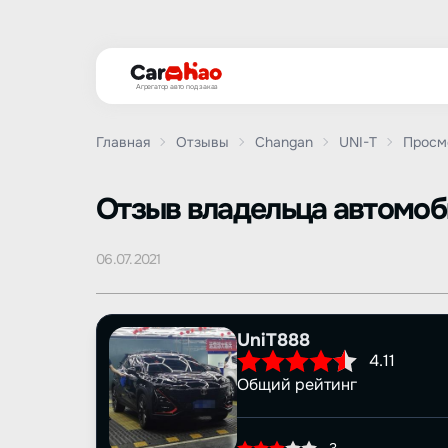
Агрегатор авто под заказ
Главная
Отзывы
Changan
UNI-T
Просм
Oтзыв владельца автомо
06.07.2021
UniT888
4.11
Общий рейтинг