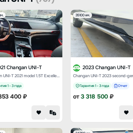
м.
35100 км.
021 Changan UNI-T
2023 Changan UNI-T
Changan UNI-T 2021 model 1.5T Excellent type
тия 1 - 3 года
Гарантия 1 - 3 года
Отчет
353 400
₽
от
3 318 500
₽