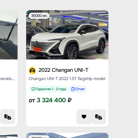
35000 км.
2022 Changan UNI-T
Changan UNI-T 2023 second-generation 1.5T exclusive type
Changan UNI-T 2022 1.5T flagship model
Гарантия 1 - 3 года
Отчет
от
3 324 400
₽