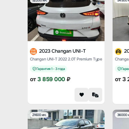
52200 км.
54500 к
2023 Changan UNI-T
2
CHE
168
Changan UNI-T 2022 2.0T Premium Type
Changan
Гарантия 1 - 3 года
Гаран
от
3 859 000
₽
от
3 
21600 км.
36000 к