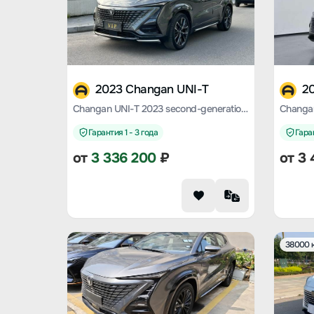
2023 Changan UNI-T
2
Changan UNI-T 2023 second-generation 1.5T premium type
Changan
Гарантия 1 - 3 года
Гаран
от
3 336 200
₽
от
3 
38000 к