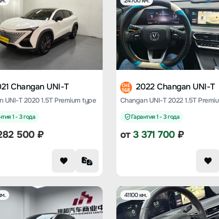
м.
24700 км.
021 Changan UNI-T
2022 Changan UNI-T
CHE
168
 UNI-T 2020 1.5T Premium type
Changan UNI-T 2022 1.5T Premi
тия 1 - 3 года
Гарантия 1 - 3 года
282 500
₽
от
3 371 700
₽
м.
41100 км.