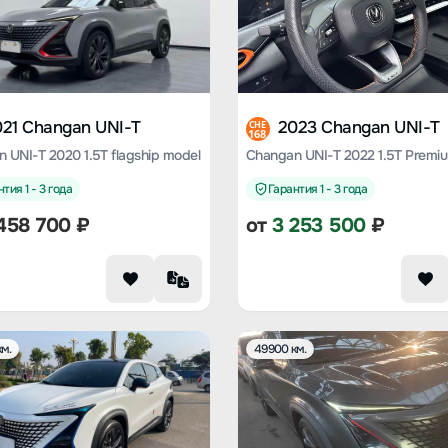
021 Changan UNI-T
2023 Changan UNI-T
CHE
168
 UNI-T 2020 1.5T flagship model
Changan UNI-T 2022 1.5T Premi
тия 1 - 3 года
Гарантия 1 - 3 года
458 700
₽
от
3 253 500
₽
м.
49900 км.