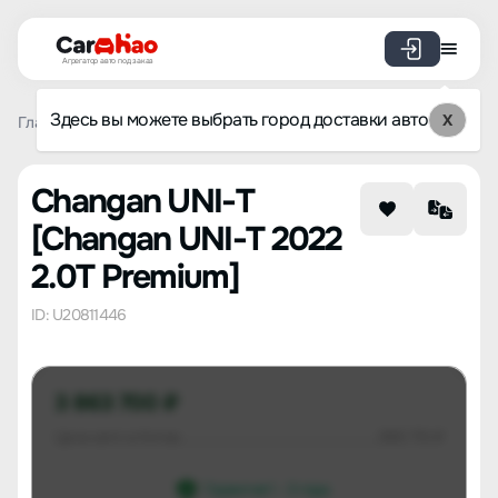
Агрегатор авто под заказ
Здесь вы можете выбрать город доставки авто
X
Главная
Список брендов
Changan
UNI-T
Changan U
Changan UNI-T
[Changan UNI-T 2022
2.0T Premium]
ID: U20811446
3 863 700 ₽
Цена авто в Китае
990 713 ₽
Гарантия 1 - 3 года