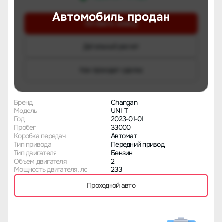
Автомобиль продан
Оставить заявку
Детальный расчет
Как проходит сделка
Бренд
Changan
Модель
UNI-T
Год
2023-01-01
Пробег
33000
Коробка передач
Автомат
Тип привода
Передний привод
Тип двигателя
Бензин
Объем двигателя
2
Мощность двигателя, лс
233
Проходной авто