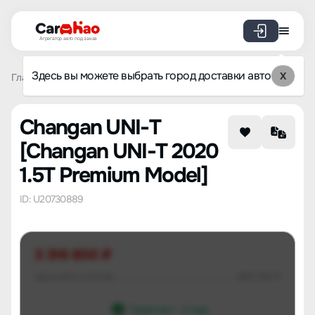
Агрегатор авто под заказ
Здесь вы можете выбрать город доставки авто
X
Главная
Список брендов
Changan
UNI-T
Changan U
Changan UNI-T
[Changan UNI-T 2020
1.5T Premium Model]
ID: U20730889
3 316 800 ₽
Цена авто в Китае
683 332 ₽
Гарантия 1 - 3 года