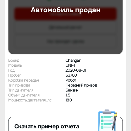
Автомобиль продан
Оставить заявку
Детальный расчет
Как проходит сделка
Бренд
Changan
Модель
UNI-T
Год
2020-08-01
Пробег
63700
Коробка передач
Робот
Тип привода
Передний привод
Тип двигателя
Бензин
Объем двигателя
1.5
Мощность двигателя, лс
180
Скачать пример отчета