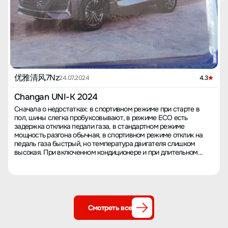
优雅清风7Nz
24.07.2024
4.3
Changan UNI-K 2024
Сначала о недостатках: в спортивном режиме при старте в
пол, шины слегка пробуксовывают, в режиме ECO есть
задержка отклика педали газа, в стандартном режиме
мощность разгона обычная, в спортивном режиме отклик на
педаль газа быстрый, но температура двигателя слишком
высокая. При включенном кондиционере и при длительном
ожидании на светофоре в машине периодически появляются
шумы и легкая вибрация. Что касается расхода топлива, то в
городских условиях, с кондиционером на минимальной
температуре и на втором уровне обдува, потребление
составляет 12 литров на 100 км. В часы пик бывает достигает 15
литров. На трассе расход около 10 литров, в то время как у
Смотреть все
других владельцев 8-9 литров, а на трассе 7 литров. У меня,
честно говоря, не получается достигнуть таких цифр,