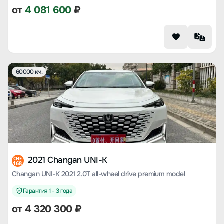
от
4 081 600
₽
60000 км.
2021 Changan UNI-K
CHE
168
Changan UNI-K 2021 2.0T all-wheel drive premium model
Гарантия 1 - 3 года
от
4 320 300
₽