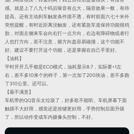
感。就是上了八九十码后噪音有点大，隔音效果一般，有待
提高。还有主动刹车触发条件摸不透，有时前面六七十米外
突然提醒，有时近距离没触发，还有紧急车道保持功能很鸡
肋，对面左侧来车会向右打一点方向，右边有障碍物或者行
人也打方向，若不注意，握方向盘容易碰撞，这个功能不
好。建议不要打开这个功能，还是掌握在自己手里好。
【油耗】
平时开开几乎都是ECO模式，油耗显示8.7，实际要+1左
右，差不多10来个的样子，第一次加了200块油，差不多跑
了310公里。还可以。
【最不满意】
车机带的QQ音乐太垃圾了，好多歌不能听。车机屏幕下面
触摸不大好用，感觉还是按键更好用，手势控制后面升级
了，所以动作变成车内摄像头控制，不好。