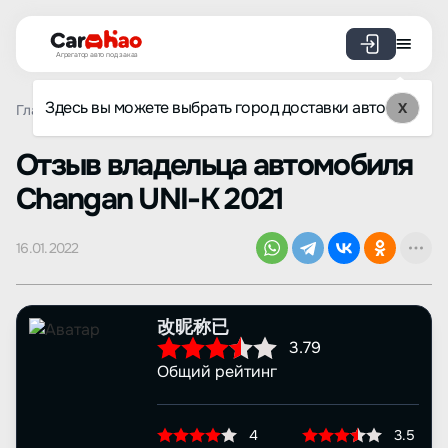
Агрегатор авто под заказ
Здесь вы можете выбрать город доставки авто
X
Главная
Отзывы
Changan
UNI-K
Просмотр отзыва
Oтзыв владельца автомобиля
Changan UNI-K 2021
16.01.2022
改昵称已
3.79
Общий рейтинг
4
3.5