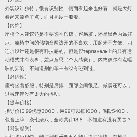
外观设计独特，很有识别性，侧面看起来也好看，就是大灯
看起来简单了点，而且亮度一般般。
【内饰】
座椅个人建议还是不要选香槟棕，容易脏，还是黑色内饰好
点。座椅中间的储物盒两边开的不喜欢，用起来不方便。四
连屏设计还是很有科技感的。但是仪терпанель上的只有运
动模式才有表盘，差点意思（个人感觉）。内饰偶尔有点嘎
吱的异响，不知道别的车主有没有碰到过。
【舒适性】
座椅坐着舒服，特别是后排，腿部空间很足。减震还可以，
过减速带没有太大的抖动。
【提车价格】
指导价16.99优惠3000，用99可以抵1000，保险5400，
包含上牌，杂七杂八，全款共计18.6。不知道有没有买贵？
【驾驶感受】
油门响应很快，转速到两千四五百转后提速很快，有推背