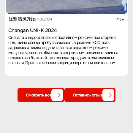
优雅清风7Nz
24.07.2024
4.3
Changan UNI-K 2024
Сначала о недостатках: в спортивном режиме при старте в
пол, шины слегка пробуксовывают, в режиме ECO есть
задержка отклика педали газа, в стандартном режиме
мощность разгона обычная, в спортивном режиме отклик на
педаль газа быстрый, но температура двигателя слишком
высокая. При включенном кондиционере и при длительном
ожидании на светофоре в машине периодически появляются
шумы и легкая вибрация. Что касается расхода топлива, то в
городских условиях, с кондиционером на минимальной
температуре и на втором уровне обдува, потребление
составляет 12 литров на 100 км. В часы пик бывает достигает 15
литров. На трассе расход около 10 литров, в то время как у
Смотреть все
Оставить отзыв
других владельцев 8-9 литров, а на трассе 7 литров. У меня,
честно говоря, не получается достигнуть таких цифр,
возможно, это из-за более агрессивного стиля вождения,
поэтому расход выше. Это только для справки. Теперь о
достоинствах: внешний вид соответствует эстетике молодежи,
спортивная радиаторная решетка, общая стабильность машины
неплохая, подвеска настроена умеренно, ближе к мягкой,