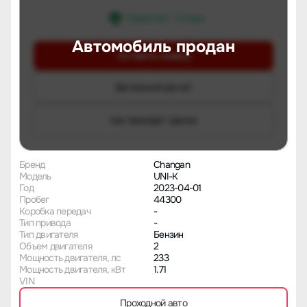
Гарантия 1 - 3 года
Автомобиль продан
Оставить заявку
Детальный расчет
Как проходит сделка
Бренд
Changan
Модель
UNI-K
Год
2023-04-01
Пробег
44300
Коробка передач
-
Тип привода
-
Тип двигателя
Бензин
Объем двигателя
2
Мощность двигателя, лс
233
Мощность двигателя, кВт
1.71
VIN
Проходной авто