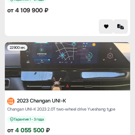
от
4 109 900
₽
22900 км.
2023 Changan UNI-K
CHE
168
Changan UNI-K 2023 2.0T two-wheel drive Yueshang type
Гарантия 1 - 3 года
от
4 055 500
₽