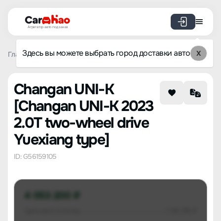
Агрегатор авто под заказ
Здесь вы можете выбрать город доставки авто
X
Главная
Список брендов
Changan
UNI-K
Changan U
Changan UNI-K
[Changan UNI-K 2023
2.0T two-wheel drive
Yuexiang type]
ID: G56159105
4 053 200 ₽
Цена авто в Китае
1 130 216 ₽