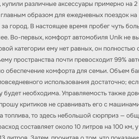
 купили различные аксессуары примерно на 2
, главным образом для ежедневных поездок на
за город. В настоящее время пробег чуть бол
ее. Во-первых, комфорт автомобиля Unik не в
вой категории ему нет равных, он полностью
бъему пространства почти превосходит 99% ав
о обеспечение комфорта для семьи. Объем ба
повседневного использования достаточно; есл
у будет необходима. Управляемость также дово
прошу критиков не сравнивать его с машинам
да топлива, то здесь небольшой сюрприз — об
ход составляет около 10 литров на 100 км, у 
-13 литров. Затем, прочитав о том, что показа