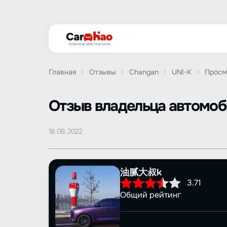
Агрегатор авто под заказ
Главная
Отзывы
Changan
UNI-K
Просм
Oтзыв владельца автомо
18.08.2022
油腻大叔k
3.71
Общий рейтинг