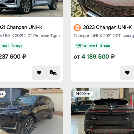
021 Changan UNI-K
2023 Changan UNI-K
CHE
168
 UNI-K 2021 2.0T Premium Type
Changan UNI-K 2021 2.0T Luxury
тия 1 - 3 года
Гарантия 1 - 3 года
237 600
₽
от
4 189 500
₽
м.
14000 км.