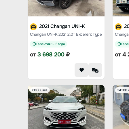
2021 Changan UNI-K
2
Changan UNI-K 2021 2.0T Excellent Type
Changan
Гарантия 1 - 3 года
Гаран
от
3 698 200
₽
от
4 
60000 км.
34300 к