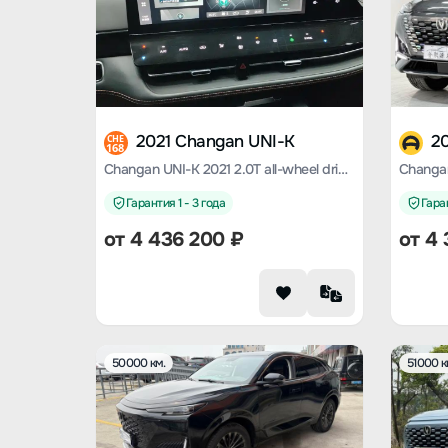
2021 Changan UNI-K
2
CHE
168
Changan UNI-K 2021 2.0T all-wheel drive premium model
Changan
Гарантия 1 - 3 года
Гаран
от
4 436 200
₽
от
4 
50000 км.
51000 к