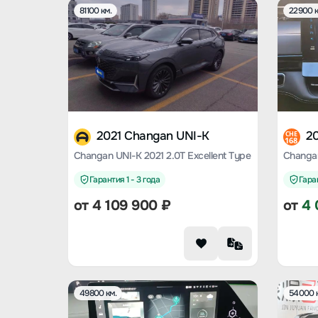
81100 км.
22900 к
2021 Changan UNI-K
2
CHE
168
Changan UNI-K 2021 2.0T Excellent Type
Гарантия 1 - 3 года
Гаран
от
4 109 900
₽
от
4 
49800 км.
54000 