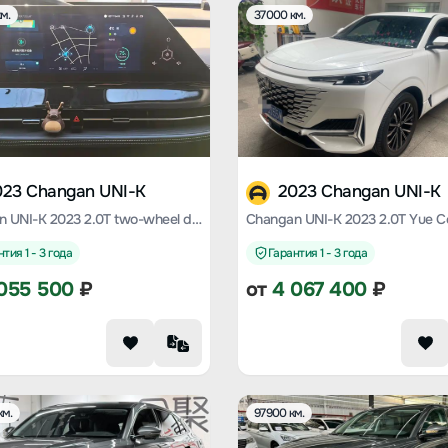
м.
37000 км.
023 Changan UNI-K
2023 Changan UNI-K
Changan UNI-K 2023 2.0T two-wheel drive Yueshang type
тия 1 - 3 года
Гарантия 1 - 3 года
055 500
₽
от
4 067 400
₽
км.
97900 км.