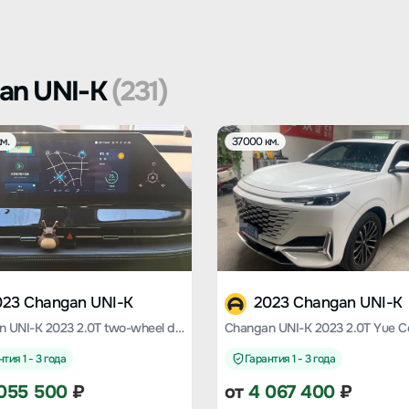
an UNI-K
(231)
м.
37000 км.
023 Changan UNI-K
2023 Changan UNI-K
Changan UNI-K 2023 2.0T two-wheel drive Yueshang type
тия 1 - 3 года
Гарантия 1 - 3 года
055 500
₽
от
4 067 400
₽