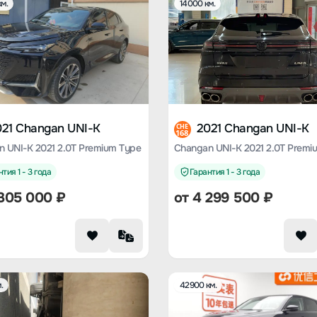
м.
14000 км.
021 Changan UNI-K
2021 Changan UNI-K
CHE
168
 UNI-K 2021 2.0T Premium Type
Changan UNI-K 2021 2.0T Premi
тия 1 - 3 года
Гарантия 1 - 3 года
305 000
₽
от
4 299 500
₽
.
42900 км.