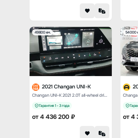
49800 км.
54000 
2021 Changan UNI-K
2
CHE
168
Changan UNI-K 2021 2.0T all-wheel drive premium model
Changan
Гарантия 1 - 3 года
Гаран
от
4 436 200
₽
от
4 