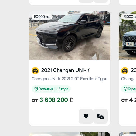
50000 км.
51000 к
2021 Changan UNI-K
2
Changan UNI-K 2021 2.0T Excellent Type
Changan
Гарантия 1 - 3 года
Гаран
от
3 698 200
₽
от
4 