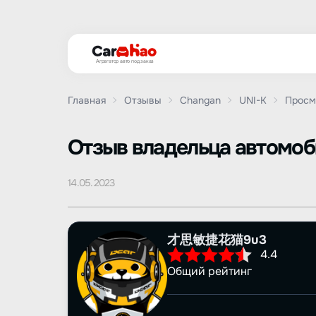
Агрегатор авто под заказ
Главная
Отзывы
Changan
UNI-K
Просм
Oтзыв владельца автомо
14.05.2023
才思敏捷花猫9u3
4.4
Общий рейтинг