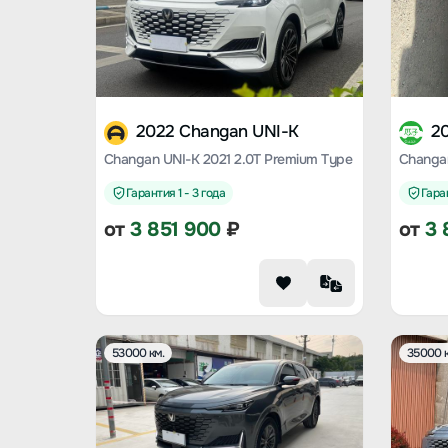
2022 Changan UNI-K
2
Changan UNI-K 2021 2.0T Premium Type
Changan
Гарантия 1 - 3 года
Гаран
от
3 851 900
₽
от
3 
53000 км.
35000 к