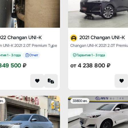
022 Changan UNI-K
2021 Changan UNI-K
 UNI-K 2021 2.0T Premium Type
Changan UNI-K 2021 2.0T Premi
тия 1 - 3 года
Отчет
Гарантия 1 - 3 года
849 500
₽
от
4 238 800
₽
м.
33800 км.