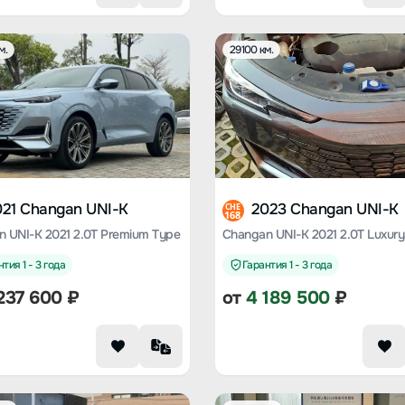
м.
29100 км.
021 Changan UNI-K
2023 Changan UNI-K
CHE
168
 UNI-K 2021 2.0T Premium Type
Changan UNI-K 2021 2.0T Luxury
тия 1 - 3 года
Гарантия 1 - 3 года
237 600
₽
от
4 189 500
₽