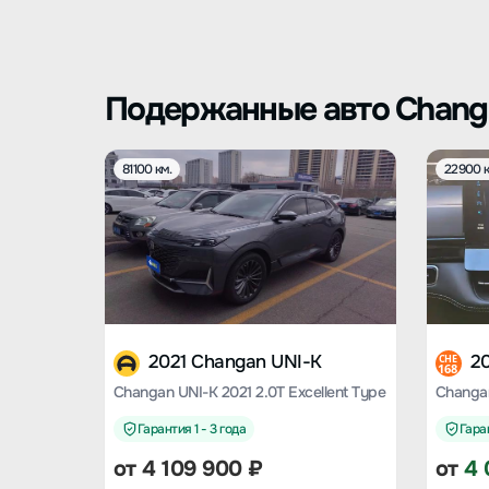
Подержанные авто Chang
81100 км.
22900 к
2021 Changan UNI-K
2
CHE
168
Changan UNI-K 2021 2.0T Excellent Type
Гарантия 1 - 3 года
Гаран
от
4 109 900
₽
от
4 