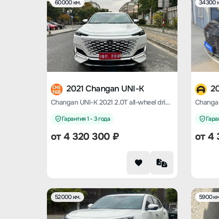
60000 км.
34300 к
2021 Changan UNI-K
2
CHE
168
Changan UNI-K 2021 2.0T all-wheel drive premium model
Changan
Гарантия 1 - 3 года
Гаран
от
4 320 300
₽
от
4 
52000 км.
5900 км