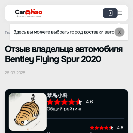
Агрегатор авто под заказ
Здесь вы можете выбрать город доставки авто
X
Главная
Отзывы
Bentley
Flying Spur
Просмотр отз
Oтзыв владельца автомобиля
Bentley Flying Spur 2020
28.03.2025
琴岛小科
4.6
Общий рейтинг
-
4.5