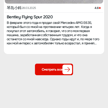
琴岛小科
28.03.2025
4.6
Bentley Flying Spur 2020
В феврале этого года я продал свой Mercedes-AMG E63S,
который был со мной на протяжении четырех лет. Когда я
покупал этот автомобиль, я говорил, что это моя первая
машина, заработанная собственным трудом, и что она
останется со мной навсегда. Однако годы идут и, по мере того
как мой интерес к автомобилям только возрастал, я принял
трудное решение о продаже. Для автолюбителя, испытавшего
мощь V8, хочется попробовать и 12-цилиндровый двигатель,
стремясь к чему-то более мощному и впечатляющему! В
прошлом году на улице меня очень впечатлил Mercedes S65, и
я твердо решил, что следующая моя машина будет с V12. Когда
я покупал E63S, его цена превышала 200 тысяч, и это стало
Смотреть все
для меня определенным балансом. Проездив на машине
четыре-пять лет, приобретение б/у автомобиля за 200 тысяч
как будто равноценно покупке нового за 400-500 тысяч.
Поэтому я начал искать новый автомобиль на различных
сайтах и приложениях. Так я наткнулся на видео сравнения
Mercedes S65L и Bentley Continental Flying Spur W12. Это сразу
пробудило во мне давнюю мечту о Continental Flying Spur -
автомобиле, о котором я когда-то не мог и мечтать! Благодаря
поддержке моего друга, 17 марта 2025 года, я внес депозит за