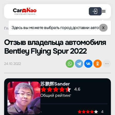
Агрегатор авто под заказ
Здесь вы можете выбрать город доставки авто
X
Главная
Отзывы
Bentley
Flying Spur
Просмотр отз
Oтзыв владельца автомобиля
Bentley Flying Spur 2022
24.10.2022
苏鹏辉Sander
4.6
Общий рейтинг
-
4