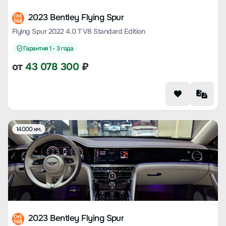
2023 Bentley Flying Spur
CHE
168
Flying Spur 2022 4.0 T V8 Standard Edition
Гарантия 1 - 3 года
от
43 078 300
₽
14000 км.
2023 Bentley Flying Spur
CHE
168