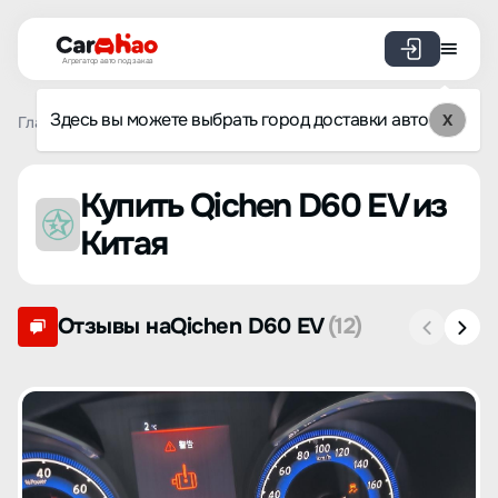
Агрегатор авто под заказ
Здесь вы можете выбрать город доставки авто
X
Главная
Список брендов
Qichen
D60 EV
Купить Qichen D60 EV из
Китая
Отзывы наQichen D60 EV
(12)