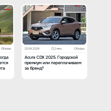
Обзоры
23.04.2026
2 мин.
Обзоры
23.04.202
Когда
Acura CDX 2025. Городской
Acura 
ется
премиум или переплачиваем
в вост
ета
за бренд?
заскуч