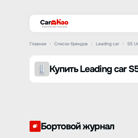
Агрегатор авто под заказ
Главная
Список брендов
Leading car
S5 Ur
Купить Leading car S5
Бортовой журнал