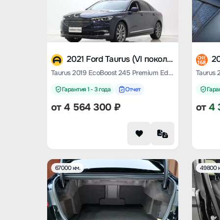
2021 Ford Taurus (VI поколение)
CHE
168
Taurus 2019 EcoBoost 245 Premium Edition
Гарантия 1 - 3 года
Отчет
Гаран
от
4 564 300
₽
от
4 
67000 км.
49800 к