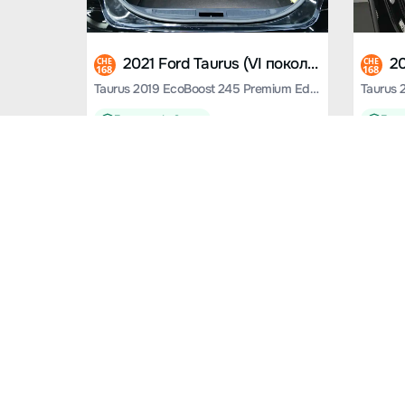
2021 Ford Taurus (VI поколение)
CHE
CHE
168
168
Taurus 2019 EcoBoost 245 Premium Edition
Гарантия 1 - 3 года
Гаран
от
4 346 800
₽
от
4 
72100 км.
88000 к