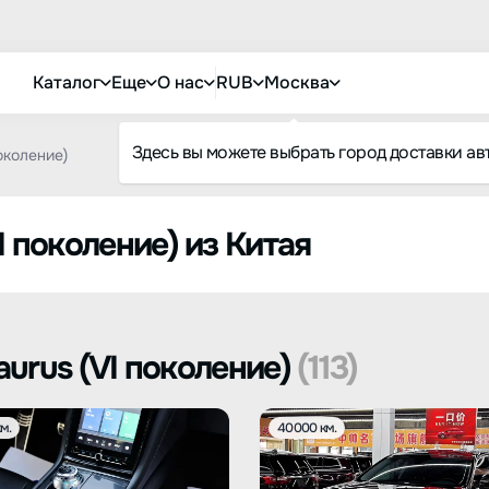
Каталог
Еще
О нас
RUB
Москва
Здесь вы можете выбрать город доставки ав
поколение)
I поколение) из Китая
urus (VI поколение)
(113)
м.
40000 км.