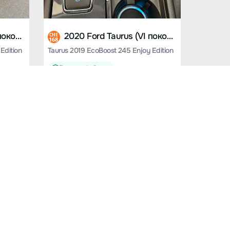
2020 Ford Taurus (VI поколение)
2020 Ford Taurus (VI поколение)
CHE
168
Edition
Taurus 2019 EcoBoost 245 Enjoy Edition
Гарантия 1 - 3 года
от
4 403 100
₽
59300 км.