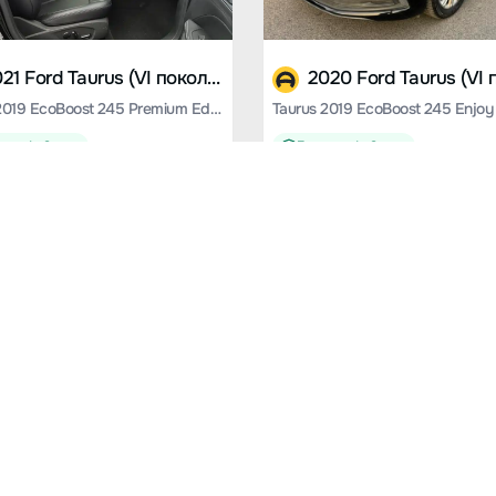
2021 Ford Taurus (VI поколение)
Taurus 2019 EcoBoost 245 Premium Edition
Taurus 2019 EcoBoost 245 Enjoy 
тия 1 - 3 года
Гарантия 1 - 3 года
213 900
₽
от
4 273 000
₽
м.
72500 км.