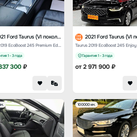
2021 Ford Taurus (VI поколение)
CHE
168
Taurus 2019 EcoBoost 245 Premium Edition
Taurus 2019 EcoBoost 245 Enjoy 
тия 1 - 3 года
Гарантия 1 - 3 года
337 300
₽
от
2 971 900
₽
м.
100000 км.