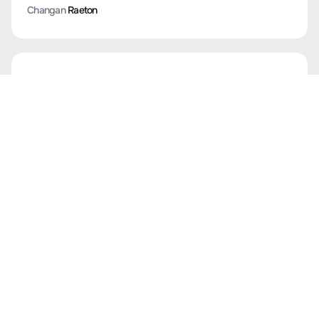
Changan
Eado V7