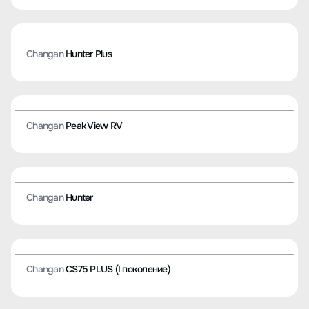
Changan
CS85