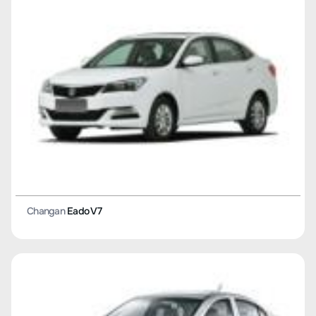
Changan
CS35
Changan
BenBen