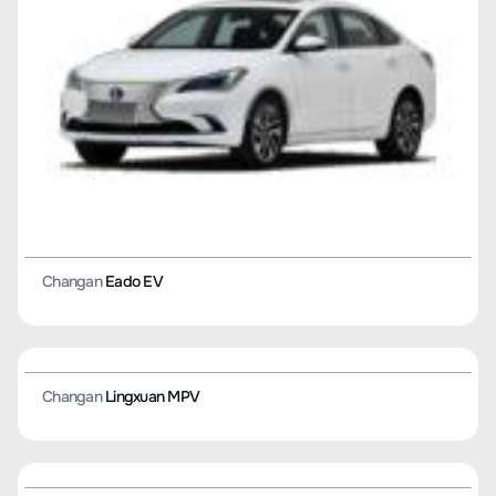
Changan
Benben EV
Changan
CX20