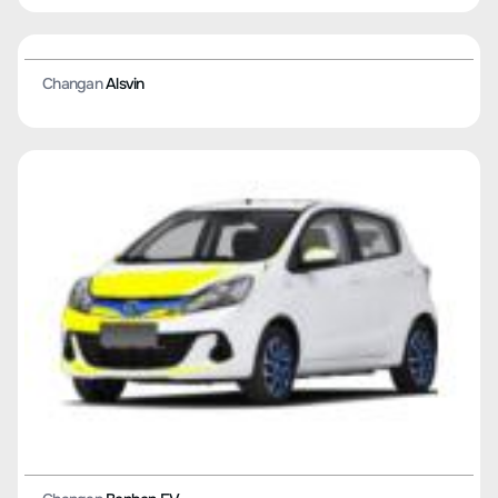
Changan
Peak View RV