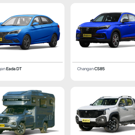
gan
Eada DT
Changan
CS85