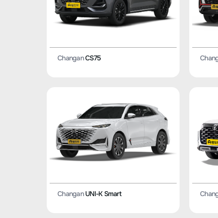
Changan
CS75
Chan
Changan
UNI-K Smart
Chan