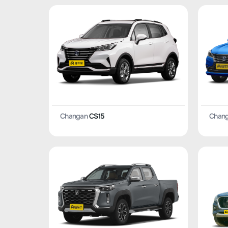
Changan
CS15
Chan