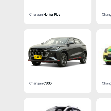
Changan
Hunter Plus
Chan
Chan
Changan
CS35