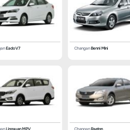
gan
Eado V7
Changan
Benni Mini
gan
Lingxuan MPV
Changan
Raeton