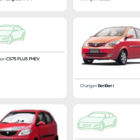
gan
CS75 PLUS PHEV
Changan
BenBen i