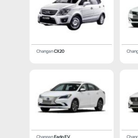
Changan
CX20
Chan
Changan
Eado EV
Chan