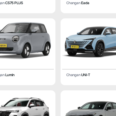
gan
CS75 PLUS
Changan
Eada
gan
Lumin
Changan
UNI-T