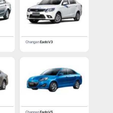
Changan
Eado V3
Changan
Eado V5