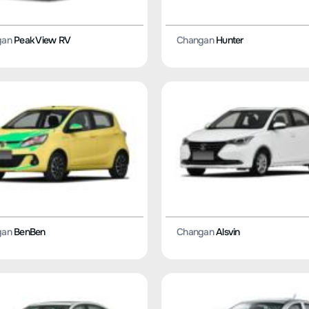
gan
Peak View RV
Changan
Hunter
gan
BenBen
Changan
Alsvin