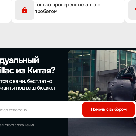
Только проверенные авто с
пробегом
идуальный
lac из Китая?
тся с вами, бесплатно
рианты под ваш бюджет
Помочь с выбором
омер телефона
ельского соглашения