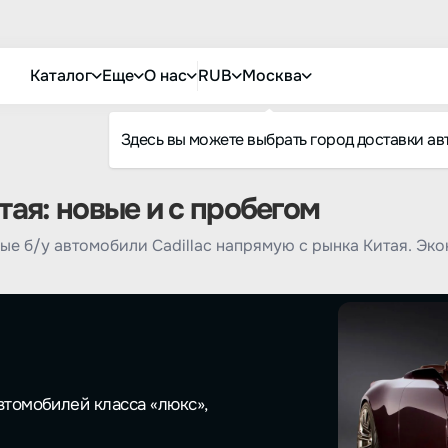
Каталог
Еще
О нас
RUB
Москва
Здесь вы можете выбрать город доставки ав
тая: новые и с пробегом
е б/у автомобили Cadillac напрямую с рынка Китая. Эк
втомобилей класса «люкс»,