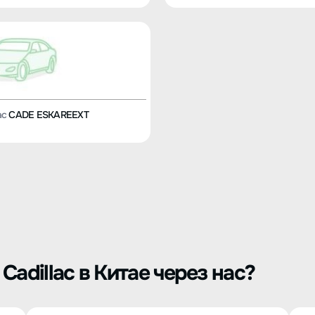
ac
CADE ESKAREEXT
adillac в Китае через нас?