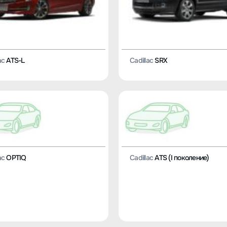
ac
ATS-L
Cadillac
SRX
ac
OPTIQ
Cadillac
ATS (I поколение)