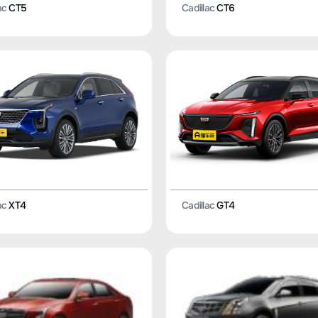
ac
CT5
Cadillac
CT6
ac
XT4
Cadillac
GT4