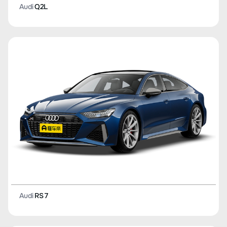
Audi
Q2L
Audi
RS 7