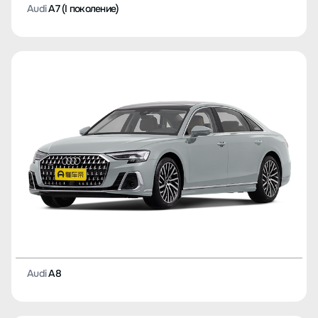
Audi
A7 (I поколение)
Audi
A8