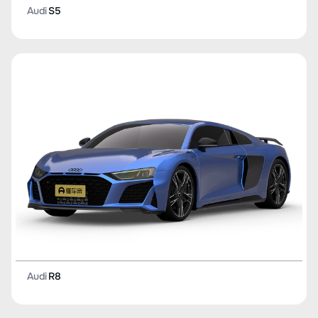
Audi
S5
Audi
R8