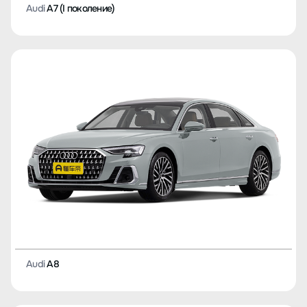
Audi
A7 (I поколение)
Audi
A8