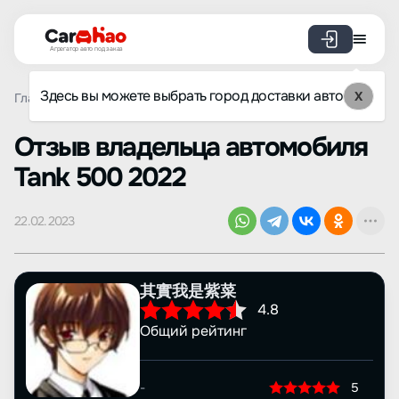
Агрегатор авто под заказ
Здесь вы можете выбрать город доставки авто
X
Главная
Отзывы
Tank
500
Просмотр отзыва
Oтзыв владельца автомобиля
Tank 500 2022
22.02.2023
其實我是紫菜
4.8
Общий рейтинг
-
5